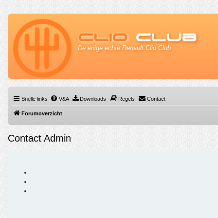
Clio
Club
De enige echte Renault Clio Club
Snelle links
V&A
Downloads
Regels
Contact
Forumoverzicht
Contact Admin