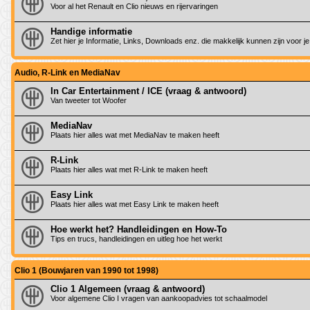
Voor al het Renault en Clio nieuws en rijervaringen
Handige informatie
Zet hier je Informatie, Links, Downloads enz. die makkelijk kunnen zijn voor
Audio, R-Link en MediaNav
In Car Entertainment / ICE (vraag & antwoord)
Van tweeter tot Woofer
MediaNav
Plaats hier alles wat met MediaNav te maken heeft
R-Link
Plaats hier alles wat met R-Link te maken heeft
Easy Link
Plaats hier alles wat met Easy Link te maken heeft
Hoe werkt het? Handleidingen en How-To
Tips en trucs, handleidingen en uitleg hoe het werkt
Clio 1 (Bouwjaren van 1990 tot 1998)
Clio 1 Algemeen (vraag & antwoord)
Voor algemene Clio I vragen van aankoopadvies tot schaalmodel