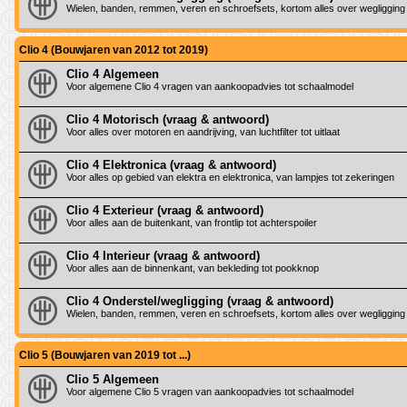
Wielen, banden, remmen, veren en schroefsets, kortom alles over wegligging
Clio 4 (Bouwjaren van 2012 tot 2019)
Clio 4 Algemeen
Voor algemene Clio 4 vragen van aankoopadvies tot schaalmodel
Clio 4 Motorisch (vraag & antwoord)
Voor alles over motoren en aandrijving, van luchtfilter tot uitlaat
Clio 4 Elektronica (vraag & antwoord)
Voor alles op gebied van elektra en elektronica, van lampjes tot zekeringen
Clio 4 Exterieur (vraag & antwoord)
Voor alles aan de buitenkant, van frontlip tot achterspoiler
Clio 4 Interieur (vraag & antwoord)
Voor alles aan de binnenkant, van bekleding tot pookknop
Clio 4 Onderstel/wegligging (vraag & antwoord)
Wielen, banden, remmen, veren en schroefsets, kortom alles over wegligging
Clio 5 (Bouwjaren van 2019 tot ...)
Clio 5 Algemeen
Voor algemene Clio 5 vragen van aankoopadvies tot schaalmodel