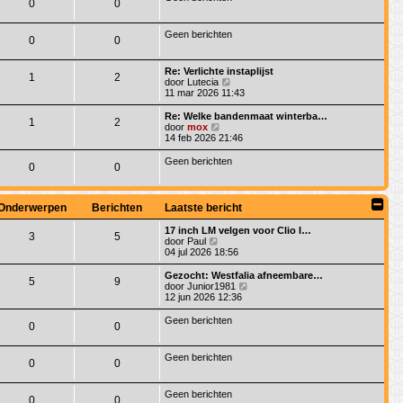
a
0
0
t
r
a
i
t
c
s
Geen berichten
0
0
h
t
t
e
b
Re: Verlichte instaplijst
1
2
e
B
door
Lutecia
r
e
11 mar 2026 11:43
i
k
c
i
Re: Welke bandenmaat winterba…
h
1
2
j
B
door
mox
t
k
e
14 feb 2026 21:46
l
k
a
i
Geen berichten
0
0
a
j
t
k
s
l
t
a
Onderwerpen
Berichten
Laatste bericht
e
a
b
t
17 inch LM velgen voor Clio I…
e
s
3
5
B
door
Paul
r
t
e
04 jul 2026 18:56
i
e
k
c
b
i
Gezocht: Westfalia afneembare…
h
e
5
9
j
B
door
Junior1981
t
r
k
e
12 jun 2026 12:36
i
l
k
c
a
i
Geen berichten
h
0
0
a
j
t
t
k
s
l
Geen berichten
t
a
0
0
e
a
b
t
e
s
Geen berichten
0
0
r