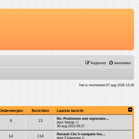
Registreer
Aanmelden
Het is momenteel 07 aug 2026 13:28
Onderwerpen
Berichten
Laatste bericht
Re: Problemen met registratie…
6
13
B
door
Nielsje
e
30 aug 2023 09:27
k
i
Renault Clio 5 navigatie thu…
14
114
j
B
door
Fshansma