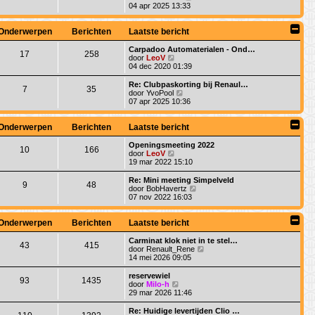
k
e
04 apr 2025 13:33
l
k
a
i
a
j
Onderwerpen
Berichten
Laatste bericht
t
k
s
l
Carpadoo Automaterialen - Ond…
17
258
t
a
B
door
LeoV
e
a
e
04 dec 2020 01:39
b
t
k
e
s
i
Re: Clubpaskorting bij Renaul…
r
7
35
t
j
B
door
YvoPool
i
e
k
e
07 apr 2025 10:36
c
b
l
k
h
e
a
i
t
r
a
j
Onderwerpen
Berichten
Laatste bericht
i
t
k
c
s
l
Openingsmeeting 2022
h
10
166
t
a
B
door
LeoV
t
e
a
e
19 mar 2022 15:10
b
t
k
e
s
i
Re: Mini meeting Simpelveld
r
9
48
t
j
B
door
BobHavertz
i
e
k
e
07 nov 2022 16:03
c
b
l
k
h
e
a
i
t
r
a
j
Onderwerpen
Berichten
Laatste bericht
i
t
k
c
s
l
Carminat klok niet in te stel…
h
43
415
t
a
B
door
Renault_Rene
t
e
a
e
14 mei 2026 09:05
b
t
k
e
s
i
reservewiel
r
93
1435
t
j
B
door
Milo-h
i
e
k
e
29 mar 2026 11:46
c
b
l
k
h
e
a
i
Re: Huidige levertijden Clio …
t
r