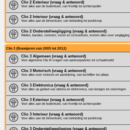
Clio 2 Exterieur (vraag & antwoord)
Voor alles aan de buitenkant, van frontlip tot achterspoiler
Clio 2 Interieur (vraag & antwoord)
Voor alles aan de binnenkant, van bekleding tot pookknop
Clio 2 Onderstel/wegligging (vraag & antwoord)
Wielen, banden, remmen, veren en schroefsets, kortom alles over wegligging
Clio 3 (Bouwjaren van 2005 tot 2012)
Clio 3 Algemeen (vraag & antwoord)
Voor algemene Clio III vragen van aankoopadvies tot schaalmodel
Clio 3 Motorisch (vraag & antwoord)
Voor alles over motoren en aandrijving, van luchtfilter tot uitlaat
Clio 3 Elektronica (vraag & antwoord)
Voor alles op gebied van elektra en elektronica, van lampjes tot zekeringen
Clio 3 Exterieur (vraag & antwoord)
Voor alles aan de buitenkant, van frontlip tot achterspoiler
Clio 3 Interieur (vraag & antwoord)
Voor alles aan de binnenkant, van bekleding tot pookknop
Clio 3 Onderstel/wegligging (vraag & antwoord)