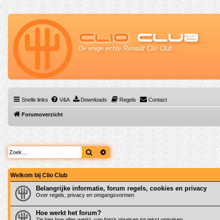
Clio
Club
De enige echte Renault Clio Club
Snelle links
V&A
Downloads
Regels
Contact
Forumoverzicht
Zoek
Uitgebreid zoeken
Welkom bij Clio Club
Belangrijke informatie, forum regels, cookies en privacy
Over regels, privacy en omgangsvormen
Hoe werkt het forum?
Zie hier hoe alles werkt, van foto's plaatsen tot tekst opmaken