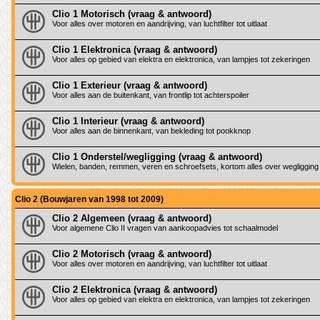
Clio 1 Motorisch (vraag & antwoord)
Voor alles over motoren en aandrijving, van luchtfilter tot uitlaat
Clio 1 Elektronica (vraag & antwoord)
Voor alles op gebied van elektra en elektronica, van lampjes tot zekeringen
Clio 1 Exterieur (vraag & antwoord)
Voor alles aan de buitenkant, van frontlip tot achterspoiler
Clio 1 Interieur (vraag & antwoord)
Voor alles aan de binnenkant, van bekleding tot pookknop
Clio 1 Onderstel/wegligging (vraag & antwoord)
Wielen, banden, remmen, veren en schroefsets, kortom alles over wegligging
Clio 2 (Bouwjaren van 1998 tot 2009)
Clio 2 Algemeen (vraag & antwoord)
Voor algemene Clio II vragen van aankoopadvies tot schaalmodel
Clio 2 Motorisch (vraag & antwoord)
Voor alles over motoren en aandrijving, van luchtfilter tot uitlaat
Clio 2 Elektronica (vraag & antwoord)
Voor alles op gebied van elektra en elektronica, van lampjes tot zekeringen