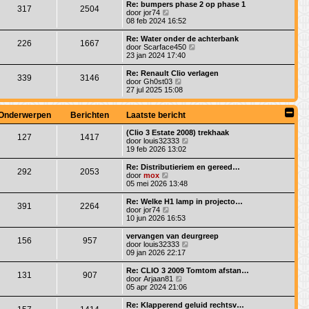
a
i
Re: bumpers phase 2 op phase 1
t
e
317
2504
a
j
B
door
jor74
b
t
k
e
08 feb 2024 16:52
e
s
l
k
r
t
a
i
Re: Water onder de achterbank
i
e
226
1667
a
j
B
door
Scarface450
c
b
t
k
e
23 jan 2024 17:40
h
e
s
l
k
t
r
t
a
i
Re: Renault Clio verlagen
i
e
339
3146
a
j
B
door
Gh0st03
c
b
t
k
e
27 jul 2025 15:08
h
e
s
l
k
t
r
t
a
i
i
e
a
j
Onderwerpen
Berichten
Laatste bericht
c
b
t
k
h
e
s
l
(Clio 3 Estate 2008) trekhaak
t
r
127
1417
t
a
B
door
louis32333
i
e
a
e
19 feb 2026 13:02
c
b
t
k
h
e
s
i
Re: Distributieriem en gereed…
t
r
292
2053
t
j
B
door
mox
i
e
k
e
05 mei 2026 13:48
c
b
l
k
h
e
a
i
Re: Welke H1 lamp in projecto…
t
r
391
2264
a
j
B
door
jor74
i
t
k
e
10 jun 2026 16:53
c
s
l
k
h
t
a
i
vervangen van deurgreep
t
e
156
957
a
j
B
door
louis32333
b
t
k
e
09 jan 2026 22:17
e
s
l
k
r
t
a
i
Re: CLIO 3 2009 Tomtom afstan…
i
e
131
907
a
j
B
door
Arjaan81
c
b
t
k
e
05 apr 2024 21:06
h
e
s
l
k
t
r
t
a
i
Re: Klapperend geluid rechtsv…
i
e