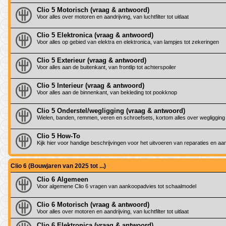
Clio 5 Motorisch (vraag & antwoord)
Voor alles over motoren en aandrijving, van luchtfilter tot uitlaat
Clio 5 Elektronica (vraag & antwoord)
Voor alles op gebied van elektra en elektronica, van lampjes tot zekeringen
Clio 5 Exterieur (vraag & antwoord)
Voor alles aan de buitenkant, van frontlip tot achterspoiler
Clio 5 Interieur (vraag & antwoord)
Voor alles aan de binnenkant, van bekleding tot pookknop
Clio 5 Onderstel/wegligging (vraag & antwoord)
Wielen, banden, remmen, veren en schroefsets, kortom alles over wegligging
Clio 5 How-To
Kijk hier voor handige beschrijvingen voor het uitvoeren van reparaties en a
Clio 6 (Bouwjaren van 2025 tot ...)
Clio 6 Algemeen
Voor algemene Clio 6 vragen van aankoopadvies tot schaalmodel
Clio 6 Motorisch (vraag & antwoord)
Voor alles over motoren en aandrijving, van luchtfilter tot uitlaat
Clio 6 Elektronica (vraag & antwoord)