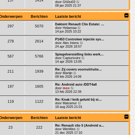
157
1414
a
j
B
door
Gh0st03
c
b
t
k
e
08 jan 2025 21:37
h
e
s
l
k
t
r
t
a
i
i
e
a
j
Onderwerpen
Berichten
Laatste bericht
c
b
t
k
h
e
s
l
Daktent Renault Clio Estate: …
t
r
297
5070
t
a
B
door
Helaenaa
i
e
a
e
14 jun 2025 10:22
c
b
t
k
h
e
s
i
P1453 Controleer injectie sys…
t
r
278
2614
t
j
B
door
Alex Intens
i
e
k
e
24 apr 2026 18:57
c
b
l
k
h
e
a
i
Spiegelverstelling links werk…
t
r
567
5766
a
j
B
door
Capturivoire
i
t
k
e
14 apr 2026 13:05
c
s
l
k
h
t
a
i
Re: Zij covers voorruit/ruite…
t
e
211
1939
a
j
B
door
Martijn
b
t
k
e
09 feb 2026 14:09
e
s
l
k
r
t
a
i
Re: Android auto /DDT4all
i
e
197
1605
a
j
B
door
mox
c
b
t
k
e
13 feb 2026 22:39
h
e
s
l
k
t
r
t
a
i
Re: Knak / knik geluid bij st…
i
e
119
1122
a
j
B
door
Matramur
c
b
t
k
e
18 aug 2025 21:01
h
e
s
l
k
t
r
t
a
i
i
e
a
j
Onderwerpen
Berichten
Laatste bericht
c
b
t
k
h
e
s
l
Re: Renault clio 5 (Android a…
t
r
23
222
t
a
B
door
WimWes
i
e
a
e
21 dec 2025 17:10
c
b