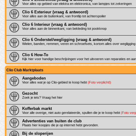
Voor alles op gebied van elektra en elektronica, van lampjes tot zekeringen
Clio 6 Exterieur (vraag & antwoord)
Voor alles aan de buitenkant, van frontlip tot achterspoiler
Clio 6 Interieur (vraag & antwoord)
Voor alles aan de binnenkant, van bekleding tot pookknop
Clio 6 Onderstel/wegligging (vraag & antwoord)
Wielen, banden, remmen, veren en schroefsets, kortom alles over wegligging
Clio 6 How-To
Kijk hier voor handige beschrijvingen voor het uitvoeren van reparaties en a
Clio Club Marktplaats
Aangeboden
Voor alles wat je op Clio-gebied te koop hebt
(Foto verplicht!)
Gezocht
Zoek je iets? Vraag het hier
Kofferbak markt
Voor alle overige, niet auto gerelateerde, spullen die je te koop hebt
(Foto verpl
Advertenties van buiten de club
Plaats hier koopjes die je op internet hebt gevonden.
Bij de sloperijen