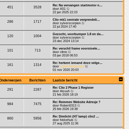
t
k
h
e
s
i
Re: Na vervangen startmotor n…
t
r
451
3528
t
j
B
door
AS1
i
e
k
e
22 jan 2025 22:23
c
b
l
k
h
e
a
i
Clio mk1 centrale vergrendeli…
t
r
286
1717
a
j
B
door
sylverscorpion
i
t
k
e
22 jul 2024 17:40
c
s
l
k
h
t
a
i
Gezocht, voorbumper 1.8 en da…
t
e
120
1004
a
j
B
door
sylverscorpion
b
t
k
e
23 dec 2024 13:14
e
s
l
k
r
t
a
i
Re: verschil frame voorstoele…
i
e
101
713
a
j
B
door
climo
c
b
t
k
e
03 jan 2018 06:53
h
e
s
l
k
t
r
t
a
i
Re: herkent iemand deze velge…
i
e
161
1314
a
j
B
door
Lolke Wagenaar
c
b
t
k
e
01 nov 2020 20:03
h
e
s
l
k
t
r
t
a
i
i
e
a
j
Onderwerpen
Berichten
Laatste bericht
c
b
t
k
h
e
s
l
Re: Clio 2 Phase 1 Register
t
r
291
2287
t
a
B
door
Atzuuh
i
e
a
e
21 feb 2026 18:19
c
b
t
k
h
e
s
i
Re: Remmen Website Adresje ?
t
r
984
7475
t
j
B
door
Robert0313
i
e
k
e
25 feb 2026 19:38
c
b
l
k
h
e
a
i
Re: Dimlicht (H7 lamp) clio2 …
t
r
860
5956
a
j
B
door
fokkehuis
i
t
k
e
27 aug 2025 11:36
c
s
l
k
h
t