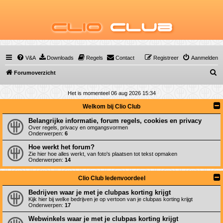
Clio
Club
V&A
Downloads
Regels
Contact
Registreer
Aanmelden
Z
Forumoverzicht
o
Het is momenteel 06 aug 2026 15:34
e
Welkom bij Clio Club
k
Belangrijke informatie, forum regels, cookies en privacy
Over regels, privacy en omgangsvormen
Onderwerpen:
6
Hoe werkt het forum?
Zie hier hoe alles werkt, van foto's plaatsen tot tekst opmaken
Onderwerpen:
14
Clio Club ledenvoordeel
Bedrijven waar je met je clubpas korting krijgt
Kijk hier bij welke bedrijven je op vertoon van je clubpas korting krijgt
Onderwerpen:
17
Webwinkels waar je met je clubpas korting krijgt