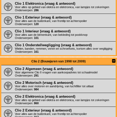
Clio 1 Elektronica (vraag & antwoord)
Voor alles op gebied van elektra en elektronica, van lampjes tot zekeringen
Onderwerpen:
286
Clio 1 Exterieur (vraag & antwoord)
Voor alles aan de buitenkant, van frontlip tot achterspoiler
Onderwerpen:
120
Clio 1 Interieur (vraag & antwoord)
Voor alles aan de binnenkant, van bekleding tot pookknop
Onderwerpen:
101
Clio 1 Onderstel/wegligging (vraag & antwoord)
Wielen, banden, remmen, veren en schroefsets, kortom alles over wegligging
Onderwerpen:
161
Clio 2 (Bouwjaren van 1998 tot 2009)
Clio 2 Algemeen (vraag & antwoord)
Voor algemene Clio II vragen van aankoopadvies tot schaalmodel
Onderwerpen:
291
Clio 2 Motorisch (vraag & antwoord)
Voor alles over motoren en aandrijving, van luchtfilter tot uitlaat
Onderwerpen:
984
Clio 2 Elektronica (vraag & antwoord)
Voor alles op gebied van elektra en elektronica, van lampjes tot zekeringen
Onderwerpen:
860
Clio 2 Exterieur (vraag & antwoord)
Voor alles aan de buitenkant, van frontlip tot achterspoiler