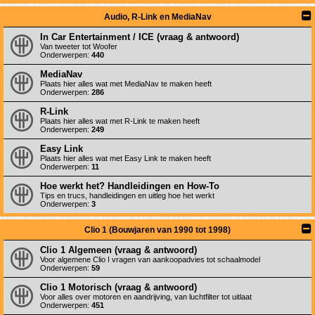
Audio, R-Link en MediaNav
In Car Entertainment / ICE (vraag & antwoord)
Van tweeter tot Woofer
Onderwerpen:
440
MediaNav
Plaats hier alles wat met MediaNav te maken heeft
Onderwerpen:
286
R-Link
Plaats hier alles wat met R-Link te maken heeft
Onderwerpen:
249
Easy Link
Plaats hier alles wat met Easy Link te maken heeft
Onderwerpen:
11
Hoe werkt het? Handleidingen en How-To
Tips en trucs, handleidingen en uitleg hoe het werkt
Onderwerpen:
3
Clio 1 (Bouwjaren van 1990 tot 1998)
Clio 1 Algemeen (vraag & antwoord)
Voor algemene Clio I vragen van aankoopadvies tot schaalmodel
Onderwerpen:
59
Clio 1 Motorisch (vraag & antwoord)
Voor alles over motoren en aandrijving, van luchtfilter tot uitlaat
Onderwerpen:
451