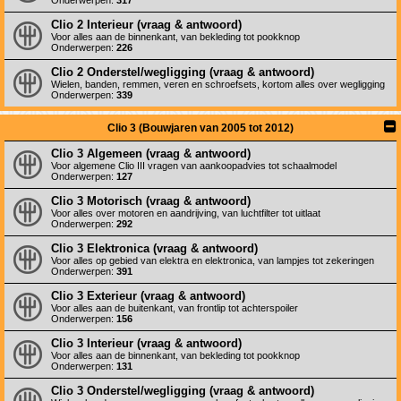
Onderwerpen:
317
Clio 2 Interieur (vraag & antwoord)
Voor alles aan de binnenkant, van bekleding tot pookknop
Onderwerpen:
226
Clio 2 Onderstel/wegligging (vraag & antwoord)
Wielen, banden, remmen, veren en schroefsets, kortom alles over wegligging
Onderwerpen:
339
Clio 3 (Bouwjaren van 2005 tot 2012)
Clio 3 Algemeen (vraag & antwoord)
Voor algemene Clio III vragen van aankoopadvies tot schaalmodel
Onderwerpen:
127
Clio 3 Motorisch (vraag & antwoord)
Voor alles over motoren en aandrijving, van luchtfilter tot uitlaat
Onderwerpen:
292
Clio 3 Elektronica (vraag & antwoord)
Voor alles op gebied van elektra en elektronica, van lampjes tot zekeringen
Onderwerpen:
391
Clio 3 Exterieur (vraag & antwoord)
Voor alles aan de buitenkant, van frontlip tot achterspoiler
Onderwerpen:
156
Clio 3 Interieur (vraag & antwoord)
Voor alles aan de binnenkant, van bekleding tot pookknop
Onderwerpen:
131
Clio 3 Onderstel/wegligging (vraag & antwoord)