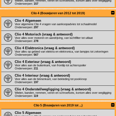
Wielen, banden, remmen, veren en schroefsets, kortom alles over wegligging
Onderwerpen:
157
Clio 4 (Bouwjaren van 2012 tot 2019)
Clio 4 Algemeen
Voor algemene Clio 4 vragen van aankoopadvies tot schaalmodel
Onderwerpen:
297
Clio 4 Motorisch (vraag & antwoord)
Voor alles over motoren en aandrijving, van luchtfilter tot uitlaat
Onderwerpen:
278
Clio 4 Elektronica (vraag & antwoord)
Voor alles op gebied van elektra en elektronica, van lampjes tot zekeringen
Onderwerpen:
567
Clio 4 Exterieur (vraag & antwoord)
Voor alles aan de buitenkant, van frontlip tot achterspoiler
Onderwerpen:
211
Clio 4 Interieur (vraag & antwoord)
Voor alles aan de binnenkant, van bekleding tot pookknop
Onderwerpen:
197
Clio 4 Onderstel/wegligging (vraag & antwoord)
Wielen, banden, remmen, veren en schroefsets, kortom alles over wegligging
Onderwerpen:
119
Clio 5 (Bouwjaren van 2019 tot ...)
Clio 5 Algemeen