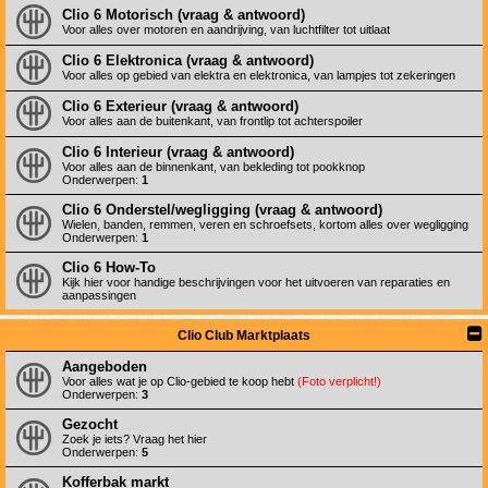
Clio 6 Motorisch (vraag & antwoord)
Voor alles over motoren en aandrijving, van luchtfilter tot uitlaat
Clio 6 Elektronica (vraag & antwoord)
Voor alles op gebied van elektra en elektronica, van lampjes tot zekeringen
Clio 6 Exterieur (vraag & antwoord)
Voor alles aan de buitenkant, van frontlip tot achterspoiler
Clio 6 Interieur (vraag & antwoord)
Voor alles aan de binnenkant, van bekleding tot pookknop
Onderwerpen:
1
Clio 6 Onderstel/wegligging (vraag & antwoord)
Wielen, banden, remmen, veren en schroefsets, kortom alles over wegligging
Onderwerpen:
1
Clio 6 How-To
Kijk hier voor handige beschrijvingen voor het uitvoeren van reparaties en
aanpassingen
Clio Club Marktplaats
Aangeboden
Voor alles wat je op Clio-gebied te koop hebt
(Foto verplicht!)
Onderwerpen:
3
Gezocht
Zoek je iets? Vraag het hier
Onderwerpen:
5
Kofferbak markt