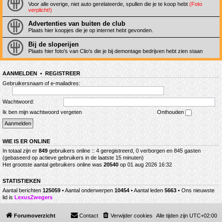
Voor alle overige, niet auto gerelateerde, spullen die je te koop hebt
(Foto
verplicht!)
Advertenties van buiten de club
Plaats hier koopjes die je op internet hebt gevonden.
Bij de sloperijen
Plaats hier foto's van Clio's die je bij demontage bedrijven hebt zien staan
AANMELDEN
•
REGISTREER
Gebruikersnaam of e-mailadres:
Wachtwoord:
Ik ben mijn wachtwoord vergeten
Onthouden
WIE IS ER ONLINE
In totaal zijn er
849
gebruikers online :: 4 geregistreerd, 0 verborgen en 845 gasten
(gebaseerd op actieve gebruikers in de laatste 15 minuten)
Het grootste aantal gebruikers online was
20540
op 01 aug 2026 16:32
STATISTIEKEN
Aantal berichten
125059
• Aantal onderwerpen
10454
• Aantal leden
5663
• Ons nieuwste
lid is
LexusZwegers
Forumoverzicht
Contact
Verwijder cookies
Alle tijden zijn
UTC+02:00