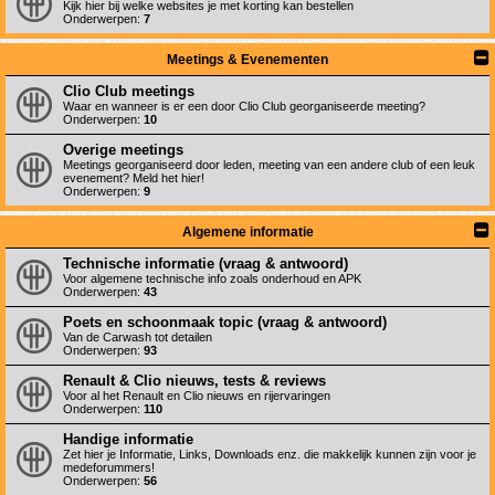
Kijk hier bij welke websites je met korting kan bestellen
Onderwerpen:
7
Meetings & Evenementen
Clio Club meetings
Waar en wanneer is er een door Clio Club georganiseerde meeting?
Onderwerpen:
10
Overige meetings
Meetings georganiseerd door leden, meeting van een andere club of een leuk
evenement? Meld het hier!
Onderwerpen:
9
Algemene informatie
Technische informatie (vraag & antwoord)
Voor algemene technische info zoals onderhoud en APK
Onderwerpen:
43
Poets en schoonmaak topic (vraag & antwoord)
Van de Carwash tot detailen
Onderwerpen:
93
Renault & Clio nieuws, tests & reviews
Voor al het Renault en Clio nieuws en rijervaringen
Onderwerpen:
110
Handige informatie
Zet hier je Informatie, Links, Downloads enz. die makkelijk kunnen zijn voor je
medeforummers!
Onderwerpen:
56