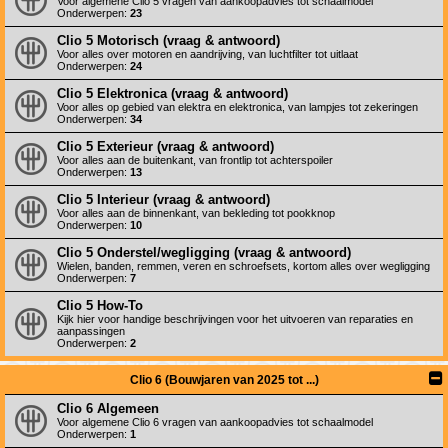
Voor algemene Clio 5 vragen van aankoopadvies tot schaalmodel
Onderwerpen:
23
Clio 5 Motorisch (vraag & antwoord)
Voor alles over motoren en aandrijving, van luchtfilter tot uitlaat
Onderwerpen:
24
Clio 5 Elektronica (vraag & antwoord)
Voor alles op gebied van elektra en elektronica, van lampjes tot zekeringen
Onderwerpen:
34
Clio 5 Exterieur (vraag & antwoord)
Voor alles aan de buitenkant, van frontlip tot achterspoiler
Onderwerpen:
13
Clio 5 Interieur (vraag & antwoord)
Voor alles aan de binnenkant, van bekleding tot pookknop
Onderwerpen:
10
Clio 5 Onderstel/wegligging (vraag & antwoord)
Wielen, banden, remmen, veren en schroefsets, kortom alles over wegligging
Onderwerpen:
7
Clio 5 How-To
Kijk hier voor handige beschrijvingen voor het uitvoeren van reparaties en
aanpassingen
Onderwerpen:
2
Clio 6 (Bouwjaren van 2025 tot ...)
Clio 6 Algemeen
Voor algemene Clio 6 vragen van aankoopadvies tot schaalmodel
Onderwerpen:
1