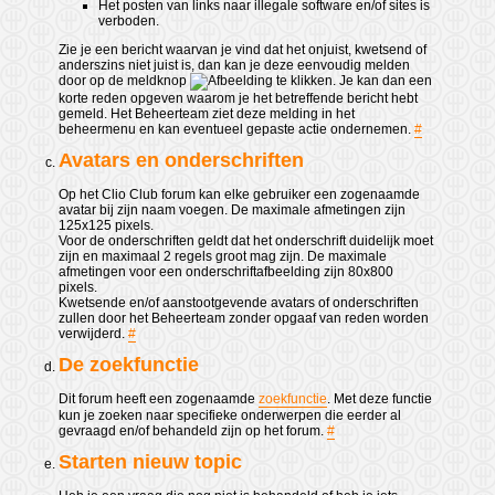
Het posten van links naar illegale software en/of sites is
verboden.
Zie je een bericht waarvan je vind dat het onjuist, kwetsend of
anderszins niet juist is, dan kan je deze eenvoudig melden
door op de meldknop
te klikken. Je kan dan een
korte reden opgeven waarom je het betreffende bericht hebt
gemeld. Het Beheerteam ziet deze melding in het
beheermenu en kan eventueel gepaste actie ondernemen.
#
Avatars en onderschriften
Op het Clio Club forum kan elke gebruiker een zogenaamde
avatar bij zijn naam voegen. De maximale afmetingen zijn
125x125 pixels.
Voor de onderschriften geldt dat het onderschrift duidelijk moet
zijn en maximaal 2 regels groot mag zijn. De maximale
afmetingen voor een onderschriftafbeelding zijn 80x800
pixels.
Kwetsende en/of aanstootgevende avatars of onderschriften
zullen door het Beheerteam zonder opgaaf van reden worden
verwijderd.
#
De zoekfunctie
Dit forum heeft een zogenaamde
zoekfunctie
. Met deze functie
kun je zoeken naar specifieke onderwerpen die eerder al
gevraagd en/of behandeld zijn op het forum.
#
Starten nieuw topic