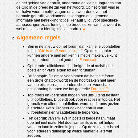
op het gebied van gebruik, onderhoud en kleine upgrades aan
de Clio in de breedste zin van het woord. Op het forum vind je
derhalve voornamelijk vragen en antwoorden over het
normale gebruik, voorkomende storingen en algemene
informatie met betrekking tot de Renault Clio. Voor specifieke
aanpassingen zoals tuning in de breedste zin van het woord is
wel ruimte maar hier ligt niet de nadruk.
#
Algemene regels
Ben je net nieuw op het forum, dan kan je je voorstellen
in het
“Wie is wie? Voorstel topic”
. Op deze manier
kunnen andere mensen kennis met je maken. Je kunt
dit topic vinden in het gedeelte
Forumcafé
.
Opruiende, uitlokkende, bedreigende of racistische
posts en/of PM’s leiden tot een forumban.
Blijf ontopic. Dit om te voorkomen dat het hele forum
een grote chatbox wordt en de hoofdzaken niet meer
van de bijzaken zijn te onderscheiden. Voor chat en
ontspanning hebben we het gedeelte
Forumcafé
.
Topictitels en -berichten mogen niet uitsluitend bestaan
uit hoofdletters. Dit geldt ook voor reacties in topics. Het
gebruik van alleen hoofdletters wordt op forums gezien
als schreeuwen. Probeer ook het gebruik van
uitroeptekens en vraagtekens te beperken.
Het gebruik van smileys in posts is toegestaan, maar
doe het met mate. Het doel van smileys is het helpen
van een toon te zetten in je post. Op deze manier is het
voor iedereen duidelijk op welke manier je iets wilt
zeggen.