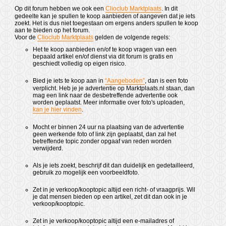
Op dit forum hebben we ook een
Clioclub Marktplaats
. In dit
gedeelte kan je spullen te koop aanbieden of aangeven dat je iets
zoekt. Het is dus niet toegestaan om ergens anders spullen te koop
aan te bieden op het forum.
Voor de
Clioclub Marktplaats
gelden de volgende regels:
Het te koop aanbieden en/of te koop vragen van een
bepaald artikel en/of dienst via dit forum is gratis en
geschiedt volledig op eigen risico.
Bied je iets te koop aan in
“Aangeboden”
, dan is een foto
verplicht. Heb je je advertentie op Marktplaats.nl staan, dan
mag een link naar de desbetreffende advertentie ook
worden geplaatst. Meer informatie over foto's uploaden,
kan je hier vinden
.
Mocht er binnen 24 uur na plaatsing van de advertentie
geen werkende foto of link zijn geplaatst, dan zal het
betreffende topic zonder opgaaf van reden worden
verwijderd.
Als je iets zoekt, beschrijf dit dan duidelijk en gedetailleerd,
gebruik zo mogelijk een voorbeeldfoto.
Zet in je verkoop/kooptopic altijd een richt- of vraagprijs. Wil
je dat mensen bieden op een artikel, zet dit dan ook in je
verkoop/kooptopic.
Zet in je verkoop/kooptopic altijd een e-mailadres of