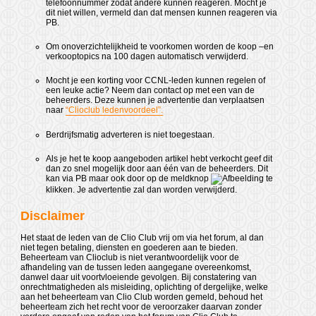
telefoonnummer zodat andere kunnen reageren. Mocht je
dit niet willen, vermeld dan dat mensen kunnen reageren via
PB.
Om onoverzichtelijkheid te voorkomen worden de koop –en
verkooptopics na 100 dagen automatisch verwijderd.
Mocht je een korting voor CCNL-leden kunnen regelen of
een leuke actie? Neem dan contact op met een van de
beheerders. Deze kunnen je advertentie dan verplaatsen
naar
“Clioclub ledenvoordeel”.
Berdrijfsmatig adverteren is niet toegestaan.
Als je het te koop aangeboden artikel hebt verkocht geef dit
dan zo snel mogelijk door aan één van de beheerders. Dit
kan via PB maar ook door op de meldknop
te
klikken. Je advertentie zal dan worden verwijderd.
Disclaimer
Het staat de leden van de Clio Club vrij om via het forum, al dan
niet tegen betaling, diensten en goederen aan te bieden.
Beheerteam van Clioclub is niet verantwoordelijk voor de
afhandeling van de tussen leden aangegane overeenkomst,
danwel daar uit voortvloeiende gevolgen. Bij constatering van
onrechtmatigheden als misleiding, oplichting of dergelijke, welke
aan het beheerteam van Clio Club worden gemeld, behoud het
beheerteam zich het recht voor de veroorzaker daarvan zonder