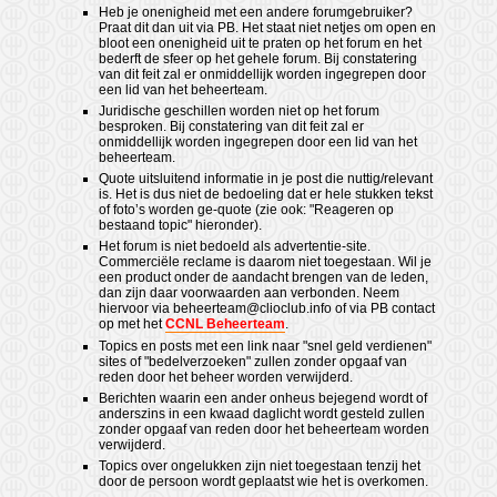
Heb je onenigheid met een andere forumgebruiker?
Praat dit dan uit via PB. Het staat niet netjes om open en
bloot een onenigheid uit te praten op het forum en het
bederft de sfeer op het gehele forum. Bij constatering
van dit feit zal er onmiddellijk worden ingegrepen door
een lid van het beheerteam.
Juridische geschillen worden niet op het forum
besproken. Bij constatering van dit feit zal er
onmiddellijk worden ingegrepen door een lid van het
beheerteam.
Quote uitsluitend informatie in je post die nuttig/relevant
is. Het is dus niet de bedoeling dat er hele stukken tekst
of foto’s worden ge-quote (zie ook: "Reageren op
bestaand topic" hieronder).
Het forum is niet bedoeld als advertentie-site.
Commerciële reclame is daarom niet toegestaan. Wil je
een product onder de aandacht brengen van de leden,
dan zijn daar voorwaarden aan verbonden. Neem
hiervoor via
beheerteam@clioclub.info
of via PB contact
op met het
CCNL Beheerteam
.
Topics en posts met een link naar "snel geld verdienen"
sites of "bedelverzoeken" zullen zonder opgaaf van
reden door het beheer worden verwijderd.
Berichten waarin een ander onheus bejegend wordt of
anderszins in een kwaad daglicht wordt gesteld zullen
zonder opgaaf van reden door het beheerteam worden
verwijderd.
Topics over ongelukken zijn niet toegestaan tenzij het
door de persoon wordt geplaatst wie het is overkomen.