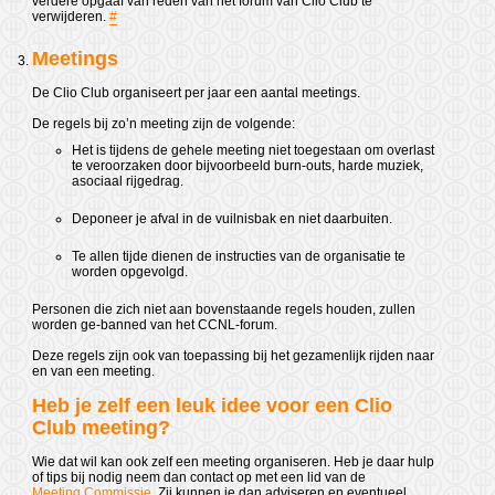
verdere opgaaf van reden van het forum van Clio Club te
verwijderen.
#
Meetings
De Clio Club organiseert per jaar een aantal meetings.
De regels bij zo’n meeting zijn de volgende:
Het is tijdens de gehele meeting niet toegestaan om overlast
te veroorzaken door bijvoorbeeld burn-outs, harde muziek,
asociaal rijgedrag.
Deponeer je afval in de vuilnisbak en niet daarbuiten.
Te allen tijde dienen de instructies van de organisatie te
worden opgevolgd.
Personen die zich niet aan bovenstaande regels houden, zullen
worden ge-banned van het CCNL-forum.
Deze regels zijn ook van toepassing bij het gezamenlijk rijden naar
en van een meeting.
Heb je zelf een leuk idee voor een Clio
Club meeting?
Wie dat wil kan ook zelf een meeting organiseren. Heb je daar hulp
of tips bij nodig neem dan contact op met een lid van de
Meeting Commissie
. Zij kunnen je dan adviseren en eventueel