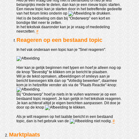
Heb je een vraag die nog niet is behandeld of heb je iets
belangrijks mede te delen, dan kan je een nieuw topic starten.
Een nieuw topic kan je starten door in het betreffende gedeelte
van het forum links onderin op
te drukken.
Het is de bedoeling om dan bij “Onderwerp” een kort en
bondige titel neer te zetten.
In het tekstvak daaronder kan je je vraag of mededeling
neerzetten.
#
Reageren op een bestaand topic
In het vak onderaan een topic kan je "Snel reageren".
Hier kan je gelijk beginnen met typen en hoef je alleen nog op
de knop "Bevestig" te klikken om je bericht te plaatsen.
Wil je de tekst opmaken, afbeeldingen of smileys aan je
bericht toevoegen klik dan op "Volledig bewerker", daarmee
kom je in hetzelfde venster als via de "Plaats Reactie"-knop:
.
Bij “Onderwerp” hoef je niets in te vullen wanneer je op een
bestaand topic reageert. Je kan gelijk in het tekstvak reageren.
Je kan achteraf altijd je eigen berichten aanpassen. Dit doe je
door op de knop
te klikken.
Als je wilt reageren op het laatste bericht in een bestaand
topic, dan is het gebruik van de
niet nodig.
#
Marktplaats