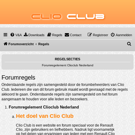
Clio
Club
V&A
Downloads
Regels
Contact
Registreer
Aanmelden
Z
Forumoverzicht
Regels
o
e
REGELSECTIES
Forumregelement Clioclub Nederland
k
Forumregels
Onderstaande regels zijn samengesteld door de forumbeheerders van Clio
Club. Iedereen die van dit forum gebruik maakt wordt gevraagd met de regels
akkoord te gaan. Onderstaande regels zijn samengesteld om het forum
aangenaam te houden voor alle leden en bezoekers.
Forumregelement Clioclub Nederland
Het doel van Clio Club
Clio Club is een website en forum speciaal voor de Renault
Clio, zijn gebruikers en liefhebbers. Nadruk ligt voornamelijk
op het delen van ervaringen van leden met een Renault Clio