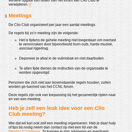
verdere opgaaf van reden van het forum van Clio Club te
verwijderen.
#
Meetings
De Clio Club organiseert per jaar een aantal meetings.
De regels bij zo’n meeting zijn de volgende:
Het is tijdens de gehele meeting niet toegestaan om overlast
te veroorzaken door bijvoorbeeld burn-outs, harde muziek,
asociaal rijgedrag.
Deponeer je afval in de vuilnisbak en niet daarbuiten.
Te allen tijde dienen de instructies van de organisatie te
worden opgevolgd.
Personen die zich niet aan bovenstaande regels houden, zullen
worden ge-banned van het CCNL-forum.
Deze regels zijn ook van toepassing bij het gezamenlijk rijden naar
en van een meeting.
Heb je zelf een leuk idee voor een Clio
Club meeting?
Wie dat wil kan ook zelf een meeting organiseren. Heb je daar hulp
of tips bij nodig neem dan contact op met een lid van de
Meeting Commissie
. Zij kunnen je dan adviseren en eventueel