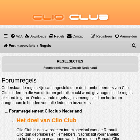
Clio
Club
V&A
Downloads
Regels
Contact
Registreer
Aanmelden
Z
Forumoverzicht
Regels
o
e
REGELSECTIES
Forumregelement Clioclub Nederland
k
Forumregels
Onderstaande regels zijn samengesteld door de forumbeheerders van Clio
Club. Iedereen die van dit forum gebruik maakt wordt gevraagd met de regels
akkoord te gaan. Onderstaande regels zijn samengesteld om het forum
aangenaam te houden voor alle leden en bezoekers.
Forumregelement Clioclub Nederland
Het doel van Clio Club
Clio Club is een website en forum speciaal voor de Renault
Clio, zijn gebruikers en liefhebbers. Nadruk ligt voornamelijk
op het delen van ervaringen van leden met een Renault Clio