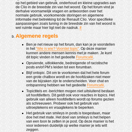
op het gebied van gebruik, onderhoud en kleine upgrades aan
de Clio in de breedste zin van het woord. Op het forum vind je
derhalve voornamelijk vragen en antwoorden over het
normale gebruik, voorkomende storingen en algemene
informatie met betrekking tot de Renault Clio. Voor specifieke
aanpassingen zoals tuning in de breedste zin van het woord is
wel ruimte maar hier ligt niet de nadruk.
#
Algemene regels
Ben je net nieuw op het forum, dan kan je je voorstellen
in het
“Wie is wie? Voorstel topic”
. Op deze manier
kunnen andere mensen kennis met je maken. Je kunt
dit topic vinden in het gedeelte
Forumcafé
.
Opruiende, uitlokkende, bedreigende of racistische
posts en/of PM’s leiden tot een forumban.
Blijf ontopic. Dit om te voorkomen dat het hele forum
een grote chatbox wordt en de hoofdzaken niet meer
van de bijzaken zijn te onderscheiden. Voor chat en
ontspanning hebben we het gedeelte
Forumcafé
.
Topictitels en -berichten mogen niet uitsluitend bestaan
uit hoofdletters. Dit geldt ook voor reacties in topics. Het
gebruik van alleen hoofdletters wordt op forums gezien
als schreeuwen. Probeer ook het gebruik van
uitroeptekens en vraagtekens te beperken.
Het gebruik van smileys in posts is toegestaan, maar
doe het met mate. Het doel van smileys is het helpen
van een toon te zetten in je post. Op deze manier is het
voor iedereen duidelijk op welke manier je iets wilt
zeggen.