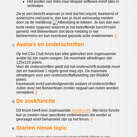
Het posten van links naar illegale software en/of sites is
verboden.
Zie je een bericht waarvan je vind dat het onjuist, kwetsend of
anderszins niet juist is, dan kan je deze eenvoudig melden
door op de meldknop
te klikken. Je kan dan een
korte reden opgeven waarom je het betreffende bericht hebt
gemeld. Het Beheerteam ziet deze melding in het
beheermenu en kan eventueel gepaste actie ondernemen.
#
Avatars en onderschriften
Op het Clio Club forum kan elke gebruiker een zogenaamde
avatar bij zijn naam voegen. De maximale afmetingen zijn
125x125 pixels.
Voor de onderschriften geldt dat het onderschrift duidelijk moet
zijn en maximaal 2 regels groot mag zijn. De maximale
afmetingen voor een onderschriftafbeelding zijn 80x800
pixels.
Kwetsende en/of aanstootgevende avatars of onderschriften
zullen door het Beheerteam zonder opgaaf van reden worden
verwijderd.
#
De zoekfunctie
Dit forum heeft een zogenaamde
zoekfunctie
. Met deze functie
kun je zoeken naar specifieke onderwerpen die eerder al
gevraagd en/of behandeld zijn op het forum.
#
Starten nieuw topic