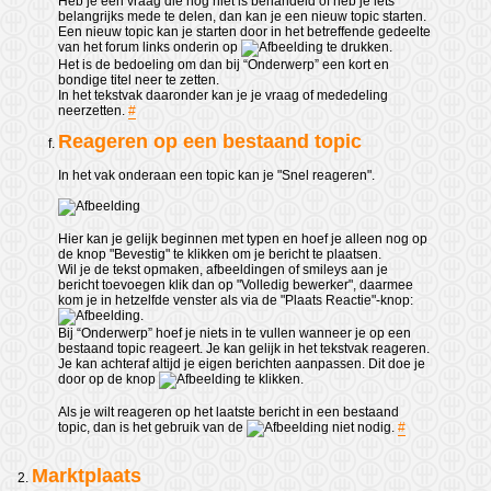
Heb je een vraag die nog niet is behandeld of heb je iets
belangrijks mede te delen, dan kan je een nieuw topic starten.
Een nieuw topic kan je starten door in het betreffende gedeelte
van het forum links onderin op
te drukken.
Het is de bedoeling om dan bij “Onderwerp” een kort en
bondige titel neer te zetten.
In het tekstvak daaronder kan je je vraag of mededeling
neerzetten.
#
Reageren op een bestaand topic
In het vak onderaan een topic kan je "Snel reageren".
Hier kan je gelijk beginnen met typen en hoef je alleen nog op
de knop "Bevestig" te klikken om je bericht te plaatsen.
Wil je de tekst opmaken, afbeeldingen of smileys aan je
bericht toevoegen klik dan op "Volledig bewerker", daarmee
kom je in hetzelfde venster als via de "Plaats Reactie"-knop:
.
Bij “Onderwerp” hoef je niets in te vullen wanneer je op een
bestaand topic reageert. Je kan gelijk in het tekstvak reageren.
Je kan achteraf altijd je eigen berichten aanpassen. Dit doe je
door op de knop
te klikken.
Als je wilt reageren op het laatste bericht in een bestaand
topic, dan is het gebruik van de
niet nodig.
#
Marktplaats