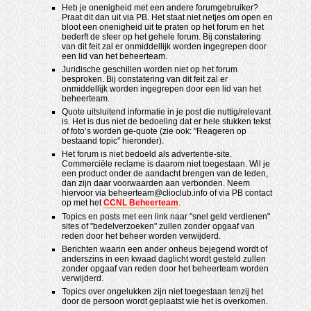
Heb je onenigheid met een andere forumgebruiker?
Praat dit dan uit via PB. Het staat niet netjes om open en
bloot een onenigheid uit te praten op het forum en het
bederft de sfeer op het gehele forum. Bij constatering
van dit feit zal er onmiddellijk worden ingegrepen door
een lid van het beheerteam.
Juridische geschillen worden niet op het forum
besproken. Bij constatering van dit feit zal er
onmiddellijk worden ingegrepen door een lid van het
beheerteam.
Quote uitsluitend informatie in je post die nuttig/relevant
is. Het is dus niet de bedoeling dat er hele stukken tekst
of foto’s worden ge-quote (zie ook: "Reageren op
bestaand topic" hieronder).
Het forum is niet bedoeld als advertentie-site.
Commerciële reclame is daarom niet toegestaan. Wil je
een product onder de aandacht brengen van de leden,
dan zijn daar voorwaarden aan verbonden. Neem
hiervoor via
beheerteam@clioclub.info
of via PB contact
op met het
CCNL Beheerteam
.
Topics en posts met een link naar "snel geld verdienen"
sites of "bedelverzoeken" zullen zonder opgaaf van
reden door het beheer worden verwijderd.
Berichten waarin een ander onheus bejegend wordt of
anderszins in een kwaad daglicht wordt gesteld zullen
zonder opgaaf van reden door het beheerteam worden
verwijderd.
Topics over ongelukken zijn niet toegestaan tenzij het
door de persoon wordt geplaatst wie het is overkomen.