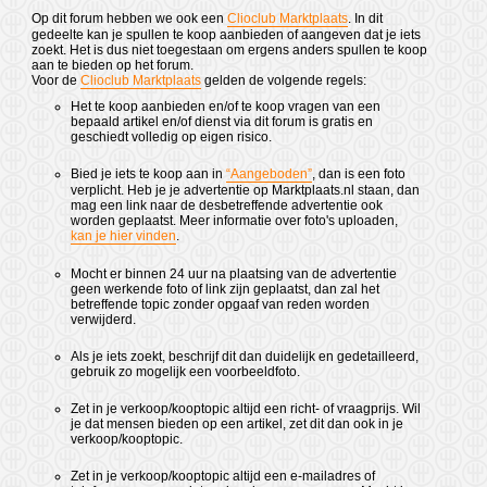
Op dit forum hebben we ook een
Clioclub Marktplaats
. In dit
gedeelte kan je spullen te koop aanbieden of aangeven dat je iets
zoekt. Het is dus niet toegestaan om ergens anders spullen te koop
aan te bieden op het forum.
Voor de
Clioclub Marktplaats
gelden de volgende regels:
Het te koop aanbieden en/of te koop vragen van een
bepaald artikel en/of dienst via dit forum is gratis en
geschiedt volledig op eigen risico.
Bied je iets te koop aan in
“Aangeboden”
, dan is een foto
verplicht. Heb je je advertentie op Marktplaats.nl staan, dan
mag een link naar de desbetreffende advertentie ook
worden geplaatst. Meer informatie over foto's uploaden,
kan je hier vinden
.
Mocht er binnen 24 uur na plaatsing van de advertentie
geen werkende foto of link zijn geplaatst, dan zal het
betreffende topic zonder opgaaf van reden worden
verwijderd.
Als je iets zoekt, beschrijf dit dan duidelijk en gedetailleerd,
gebruik zo mogelijk een voorbeeldfoto.
Zet in je verkoop/kooptopic altijd een richt- of vraagprijs. Wil
je dat mensen bieden op een artikel, zet dit dan ook in je
verkoop/kooptopic.
Zet in je verkoop/kooptopic altijd een e-mailadres of