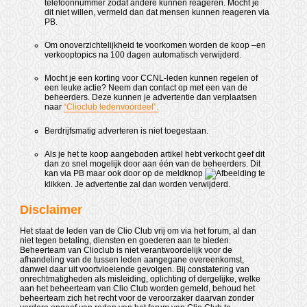
telefoonnummer zodat andere kunnen reageren. Mocht je
dit niet willen, vermeld dan dat mensen kunnen reageren via
PB.
Om onoverzichtelijkheid te voorkomen worden de koop –en
verkooptopics na 100 dagen automatisch verwijderd.
Mocht je een korting voor CCNL-leden kunnen regelen of
een leuke actie? Neem dan contact op met een van de
beheerders. Deze kunnen je advertentie dan verplaatsen
naar
“Clioclub ledenvoordeel”.
Berdrijfsmatig adverteren is niet toegestaan.
Als je het te koop aangeboden artikel hebt verkocht geef dit
dan zo snel mogelijk door aan één van de beheerders. Dit
kan via PB maar ook door op de meldknop
te
klikken. Je advertentie zal dan worden verwijderd.
Disclaimer
Het staat de leden van de Clio Club vrij om via het forum, al dan
niet tegen betaling, diensten en goederen aan te bieden.
Beheerteam van Clioclub is niet verantwoordelijk voor de
afhandeling van de tussen leden aangegane overeenkomst,
danwel daar uit voortvloeiende gevolgen. Bij constatering van
onrechtmatigheden als misleiding, oplichting of dergelijke, welke
aan het beheerteam van Clio Club worden gemeld, behoud het
beheerteam zich het recht voor de veroorzaker daarvan zonder