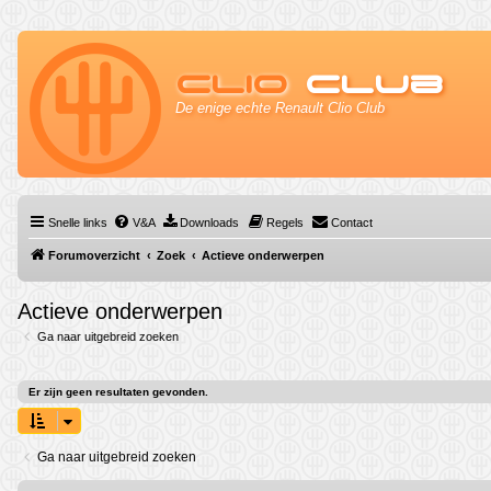
Clio
Club
De enige echte Renault Clio Club
Snelle links
V&A
Downloads
Regels
Contact
Forumoverzicht
Zoek
Actieve onderwerpen
Actieve onderwerpen
Ga naar uitgebreid zoeken
Er zijn geen resultaten gevonden.
Ga naar uitgebreid zoeken