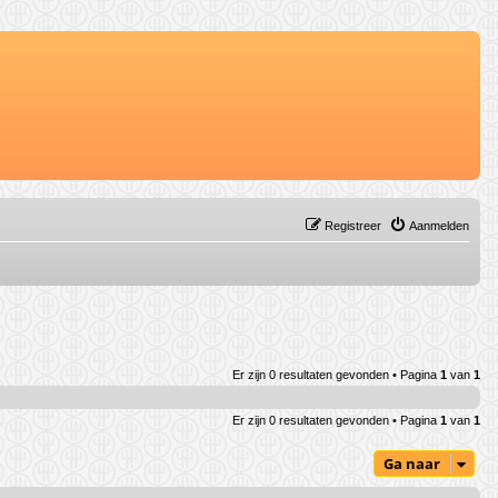
Registreer
Aanmelden
Er zijn 0 resultaten gevonden • Pagina
1
van
1
Er zijn 0 resultaten gevonden • Pagina
1
van
1
Ga naar