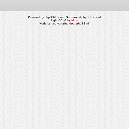
Powered by
phpBB
® Forum Software © phpBB Limited
Light CC v3 by
Midri
Nederlandse vertaling door
phpBB.nl
.