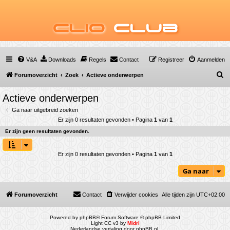
Clio
Club
V&A
Downloads
Regels
Contact
Registreer
Aanmelden
Z
Forumoverzicht
Zoek
Actieve onderwerpen
o
Actieve onderwerpen
e
Ga naar uitgebreid zoeken
k
Er zijn 0 resultaten gevonden • Pagina
1
van
1
Er zijn geen resultaten gevonden.
Er zijn 0 resultaten gevonden • Pagina
1
van
1
Ga naar
Forumoverzicht
Contact
Verwijder cookies
Alle tijden zijn
UTC+02:00
Powered by
phpBB
® Forum Software © phpBB Limited
Light CC v3 by
Midri
Nederlandse vertaling door
phpBB.nl
.