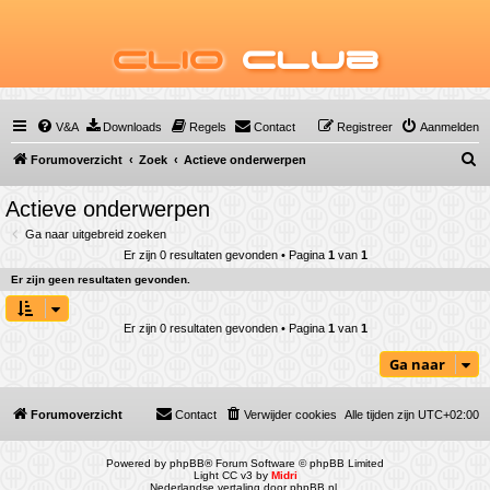
Clio
Club
V&A
Downloads
Regels
Contact
Registreer
Aanmelden
Z
Forumoverzicht
Zoek
Actieve onderwerpen
o
Actieve onderwerpen
e
Ga naar uitgebreid zoeken
k
Er zijn 0 resultaten gevonden • Pagina
1
van
1
Er zijn geen resultaten gevonden.
Er zijn 0 resultaten gevonden • Pagina
1
van
1
Ga naar
Forumoverzicht
Contact
Verwijder cookies
Alle tijden zijn
UTC+02:00
Powered by
phpBB
® Forum Software © phpBB Limited
Light CC v3 by
Midri
Nederlandse vertaling door
phpBB.nl
.