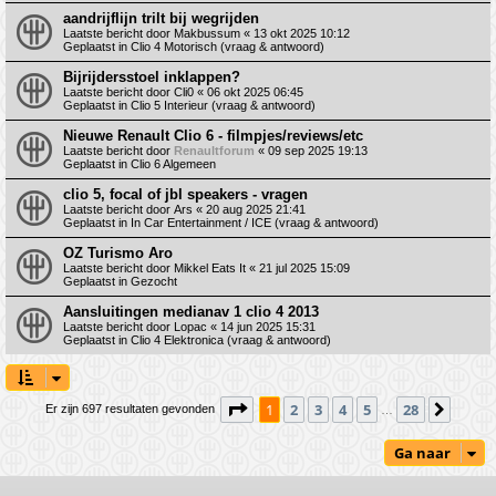
aandrijflijn trilt bij wegrijden
Laatste bericht door
Makbussum
«
13 okt 2025 10:12
Geplaatst in
Clio 4 Motorisch (vraag & antwoord)
Bijrijdersstoel inklappen?
Laatste bericht door
Cli0
«
06 okt 2025 06:45
Geplaatst in
Clio 5 Interieur (vraag & antwoord)
Nieuwe Renault Clio 6 - filmpjes/reviews/etc
Laatste bericht door
Renaultforum
«
09 sep 2025 19:13
Geplaatst in
Clio 6 Algemeen
clio 5, focal of jbl speakers - vragen
Laatste bericht door
Ars
«
20 aug 2025 21:41
Geplaatst in
In Car Entertainment / ICE (vraag & antwoord)
OZ Turismo Aro
Laatste bericht door
Mikkel Eats It
«
21 jul 2025 15:09
Geplaatst in
Gezocht
Aansluitingen medianav 1 clio 4 2013
Laatste bericht door
Lopac
«
14 jun 2025 15:31
Geplaatst in
Clio 4 Elektronica (vraag & antwoord)
Pagina
1
van
28
1
2
3
4
5
28
Volge
Er zijn 697 resultaten gevonden
…
Ga naar