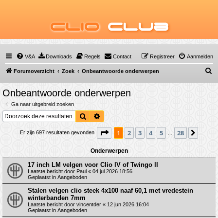
Clio
Club
V&A
Downloads
Regels
Contact
Registreer
Aanmelden
Z
Forumoverzicht
Zoek
Onbeantwoorde onderwerpen
o
Onbeantwoorde onderwerpen
e
Ga naar uitgebreid zoeken
k
Zoek
Uitgebreid zoeken
Pagina
1
van
28
1
2
3
4
5
28
Volge
Er zijn 697 resultaten gevonden
…
Onderwerpen
17 inch LM velgen voor Clio IV of Twingo II
Laatste bericht door
Paul
«
04 jul 2026 18:56
Geplaatst in
Aangeboden
Stalen velgen clio steek 4x100 naaf 60,1 met vredestein
winterbanden 7mm
Laatste bericht door
vincentder
«
12 jun 2026 16:04
Geplaatst in
Aangeboden