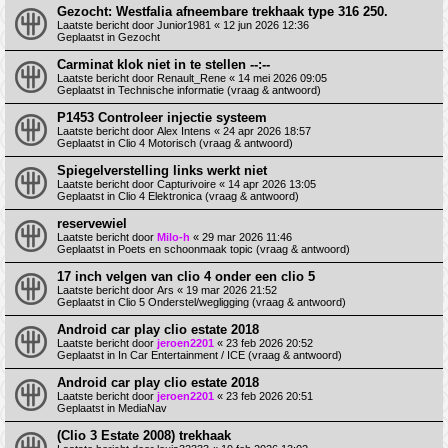
Gezocht: Westfalia afneembare trekhaak type 316 250.
Laatste bericht door
Junior1981
«
12 jun 2026 12:36
Geplaatst in
Gezocht
Carminat klok niet in te stellen --:--
Laatste bericht door
Renault_Rene
«
14 mei 2026 09:05
Geplaatst in
Technische informatie (vraag & antwoord)
P1453 Controleer injectie systeem
Laatste bericht door
Alex Intens
«
24 apr 2026 18:57
Geplaatst in
Clio 4 Motorisch (vraag & antwoord)
Spiegelverstelling links werkt niet
Laatste bericht door
Capturivoire
«
14 apr 2026 13:05
Geplaatst in
Clio 4 Elektronica (vraag & antwoord)
reservewiel
Laatste bericht door
Milo-h
«
29 mar 2026 11:46
Geplaatst in
Poets en schoonmaak topic (vraag & antwoord)
17 inch velgen van clio 4 onder een clio 5
Laatste bericht door
Ars
«
19 mar 2026 21:52
Geplaatst in
Clio 5 Onderstel/wegligging (vraag & antwoord)
Android car play clio estate 2018
Laatste bericht door
jeroen2201
«
23 feb 2026 20:52
Geplaatst in
In Car Entertainment / ICE (vraag & antwoord)
Android car play clio estate 2018
Laatste bericht door
jeroen2201
«
23 feb 2026 20:51
Geplaatst in
MediaNav
(Clio 3 Estate 2008) trekhaak