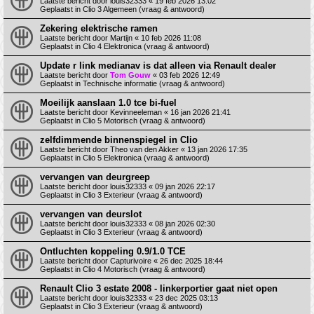
Laatste bericht door
louis32333
«
19 feb 2026 13:02
Geplaatst in
Clio 3 Algemeen (vraag & antwoord)
Zekering elektrische ramen
Laatste bericht door
Martijn
«
10 feb 2026 11:08
Geplaatst in
Clio 4 Elektronica (vraag & antwoord)
Update r link medianav is dat alleen via Renault dealer
Laatste bericht door
Tom Gouw
«
03 feb 2026 12:49
Geplaatst in
Technische informatie (vraag & antwoord)
Moeilijk aanslaan 1.0 tce bi-fuel
Laatste bericht door
Kevinneeleman
«
16 jan 2026 21:41
Geplaatst in
Clio 5 Motorisch (vraag & antwoord)
zelfdimmende binnenspiegel in Clio
Laatste bericht door
Theo van den Akker
«
13 jan 2026 17:35
Geplaatst in
Clio 5 Elektronica (vraag & antwoord)
vervangen van deurgreep
Laatste bericht door
louis32333
«
09 jan 2026 22:17
Geplaatst in
Clio 3 Exterieur (vraag & antwoord)
vervangen van deurslot
Laatste bericht door
louis32333
«
08 jan 2026 02:30
Geplaatst in
Clio 3 Exterieur (vraag & antwoord)
Ontluchten koppeling 0.9/1.0 TCE
Laatste bericht door
Capturivoire
«
26 dec 2025 18:44
Geplaatst in
Clio 4 Motorisch (vraag & antwoord)
Renault Clio 3 estate 2008 - linkerportier gaat niet open
Laatste bericht door
louis32333
«
23 dec 2025 03:13
Geplaatst in
Clio 3 Exterieur (vraag & antwoord)