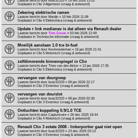
Laatste bericht door
louis32333
«
19 feb 2026 13:02
Geplaatst in
Clio 3 Algemeen (vraag & antwoord)
Zekering elektrische ramen
Laatste bericht door
Martijn
«
10 feb 2026 11:08
Geplaatst in
Clio 4 Elektronica (vraag & antwoord)
Update r link medianav is dat alleen via Renault dealer
Laatste bericht door
Tom Gouw
«
03 feb 2026 12:49
Geplaatst in
Technische informatie (vraag & antwoord)
Moeilijk aanslaan 1.0 tce bi-fuel
Laatste bericht door
Kevinneeleman
«
16 jan 2026 21:41
Geplaatst in
Clio 5 Motorisch (vraag & antwoord)
zelfdimmende binnenspiegel in Clio
Laatste bericht door
Theo van den Akker
«
13 jan 2026 17:35
Geplaatst in
Clio 5 Elektronica (vraag & antwoord)
vervangen van deurgreep
Laatste bericht door
louis32333
«
09 jan 2026 22:17
Geplaatst in
Clio 3 Exterieur (vraag & antwoord)
vervangen van deurslot
Laatste bericht door
louis32333
«
08 jan 2026 02:30
Geplaatst in
Clio 3 Exterieur (vraag & antwoord)
Ontluchten koppeling 0.9/1.0 TCE
Laatste bericht door
Capturivoire
«
26 dec 2025 18:44
Geplaatst in
Clio 4 Motorisch (vraag & antwoord)
Renault Clio 3 estate 2008 - linkerportier gaat niet open
Laatste bericht door
louis32333
«
23 dec 2025 03:13
Geplaatst in
Clio 3 Exterieur (vraag & antwoord)