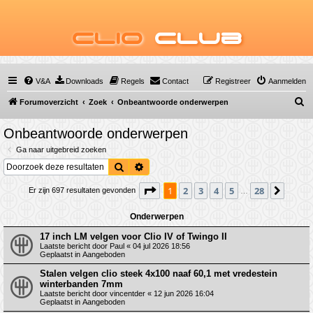
Clio
Club
V&A
Downloads
Regels
Contact
Registreer
Aanmelden
Z
Forumoverzicht
Zoek
Onbeantwoorde onderwerpen
o
Onbeantwoorde onderwerpen
e
Ga naar uitgebreid zoeken
k
Zoek
Uitgebreid zoeken
Pagina
1
van
28
1
2
3
4
5
28
Volge
Er zijn 697 resultaten gevonden
…
Onderwerpen
17 inch LM velgen voor Clio IV of Twingo II
Laatste bericht door
Paul
«
04 jul 2026 18:56
Geplaatst in
Aangeboden
Stalen velgen clio steek 4x100 naaf 60,1 met vredestein
winterbanden 7mm
Laatste bericht door
vincentder
«
12 jun 2026 16:04
Geplaatst in
Aangeboden