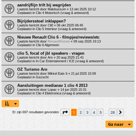
aandrijflijn trilt bij wegrijden
Laatste bericht door
Makbussum
«
13 okt 2025 10:12
Geplaatst in
Clio 4 Motorisch (vraag & antwoord)
Bijrijdersstoel inklappen?
Laatste bericht door
Cli0
«
06 okt 2025 06:45
Geplaatst in
Clio 5 Interieur (vraag & antwoord)
Nieuwe Renault Clio 6 - filmpjes/reviews/etc
Laatste bericht door
Renaultforum
«
09 sep 2025 19:13
Geplaatst in
Clio 6 Algemeen
clio 5, focal of jbl speakers - vragen
Laatste bericht door
Ars
«
20 aug 2025 21:41
Geplaatst in
In Car Entertainment / ICE (vraag & antwoord)
OZ Turismo Aro
Laatste bericht door
Mikkel Eats It
«
21 jul 2025 15:09
Geplaatst in
Gezocht
Aansluitingen medianav 1 clio 4 2013
Laatste bericht door
Lopac
«
14 jun 2025 15:31
Geplaatst in
Clio 4 Elektronica (vraag & antwoord)
Pagina
1
van
28
1
2
3
4
5
28
Volge
Er zijn 697 resultaten gevonden
…
Ga naar