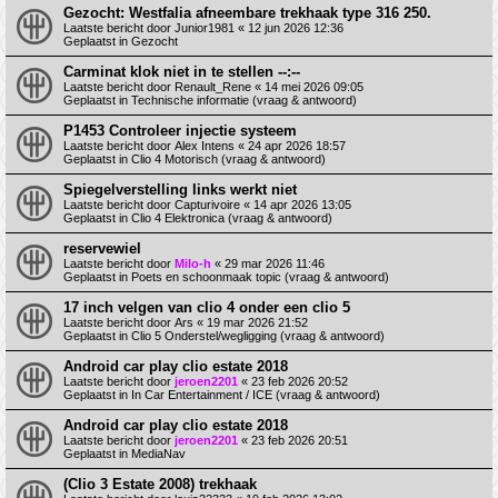
Gezocht: Westfalia afneembare trekhaak type 316 250.
Laatste bericht door
Junior1981
«
12 jun 2026 12:36
Geplaatst in
Gezocht
Carminat klok niet in te stellen --:--
Laatste bericht door
Renault_Rene
«
14 mei 2026 09:05
Geplaatst in
Technische informatie (vraag & antwoord)
P1453 Controleer injectie systeem
Laatste bericht door
Alex Intens
«
24 apr 2026 18:57
Geplaatst in
Clio 4 Motorisch (vraag & antwoord)
Spiegelverstelling links werkt niet
Laatste bericht door
Capturivoire
«
14 apr 2026 13:05
Geplaatst in
Clio 4 Elektronica (vraag & antwoord)
reservewiel
Laatste bericht door
Milo-h
«
29 mar 2026 11:46
Geplaatst in
Poets en schoonmaak topic (vraag & antwoord)
17 inch velgen van clio 4 onder een clio 5
Laatste bericht door
Ars
«
19 mar 2026 21:52
Geplaatst in
Clio 5 Onderstel/wegligging (vraag & antwoord)
Android car play clio estate 2018
Laatste bericht door
jeroen2201
«
23 feb 2026 20:52
Geplaatst in
In Car Entertainment / ICE (vraag & antwoord)
Android car play clio estate 2018
Laatste bericht door
jeroen2201
«
23 feb 2026 20:51
Geplaatst in
MediaNav
(Clio 3 Estate 2008) trekhaak