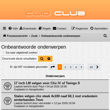
Clio
Club
V&A
Downloads
Regels
Contact
Registreer
Aanmelden
Z
Forumoverzicht
Zoek
Onbeantwoorde onderwerpen
o
Onbeantwoorde onderwerpen
e
Ga naar uitgebreid zoeken
k
Zoek
Uitgebreid zoeken
Pagina
1
van
28
1
2
3
4
5
28
Volge
Er zijn 697 resultaten gevonden
…
Onderwerpen
17 inch LM velgen voor Clio IV of Twingo II
Laatste bericht door
Paul
«
04 jul 2026 18:56
Geplaatst in
Aangeboden
Stalen velgen clio steek 4x100 naaf 60,1 met vredestein
winterbanden 7mm
Laatste bericht door
vincentder
«
12 jun 2026 16:04
Geplaatst in
Aangeboden