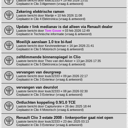
Laatste bericht door
louis32333
«
19 feb 2026 13:02
Geplaatst in
Clio 3 Algemeen (vraag & antwoord)
Zekering elektrische ramen
Laatste bericht door
Martijn
«
10 feb 2026 11:08
Geplaatst in
Clio 4 Elektronica (vraag & antwoord)
Update r link medianav is dat alleen via Renault dealer
Laatste bericht door
Tom Gouw
«
03 feb 2026 12:49
Geplaatst in
Technische informatie (vraag & antwoord)
Moeilijk aanslaan 1.0 tce bi-fuel
Laatste bericht door
Kevinneeleman
«
16 jan 2026 21:41
Geplaatst in
Clio 5 Motorisch (vraag & antwoord)
zelfdimmende binnenspiegel in Clio
Laatste bericht door
Theo van den Akker
«
13 jan 2026 17:35
Geplaatst in
Clio 5 Elektronica (vraag & antwoord)
vervangen van deurgreep
Laatste bericht door
louis32333
«
09 jan 2026 22:17
Geplaatst in
Clio 3 Exterieur (vraag & antwoord)
vervangen van deurslot
Laatste bericht door
louis32333
«
08 jan 2026 02:30
Geplaatst in
Clio 3 Exterieur (vraag & antwoord)
Ontluchten koppeling 0.9/1.0 TCE
Laatste bericht door
Capturivoire
«
26 dec 2025 18:44
Geplaatst in
Clio 4 Motorisch (vraag & antwoord)
Renault Clio 3 estate 2008 - linkerportier gaat niet open
Laatste bericht door
louis32333
«
23 dec 2025 03:13
Geplaatst in
Clio 3 Exterieur (vraag & antwoord)