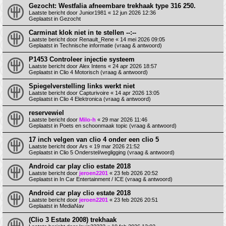
Gezocht: Westfalia afneembare trekhaak type 316 250.
Laatste bericht door
Junior1981
«
12 jun 2026 12:36
Geplaatst in
Gezocht
Carminat klok niet in te stellen --:--
Laatste bericht door
Renault_Rene
«
14 mei 2026 09:05
Geplaatst in
Technische informatie (vraag & antwoord)
P1453 Controleer injectie systeem
Laatste bericht door
Alex Intens
«
24 apr 2026 18:57
Geplaatst in
Clio 4 Motorisch (vraag & antwoord)
Spiegelverstelling links werkt niet
Laatste bericht door
Capturivoire
«
14 apr 2026 13:05
Geplaatst in
Clio 4 Elektronica (vraag & antwoord)
reservewiel
Laatste bericht door
Milo-h
«
29 mar 2026 11:46
Geplaatst in
Poets en schoonmaak topic (vraag & antwoord)
17 inch velgen van clio 4 onder een clio 5
Laatste bericht door
Ars
«
19 mar 2026 21:52
Geplaatst in
Clio 5 Onderstel/wegligging (vraag & antwoord)
Android car play clio estate 2018
Laatste bericht door
jeroen2201
«
23 feb 2026 20:52
Geplaatst in
In Car Entertainment / ICE (vraag & antwoord)
Android car play clio estate 2018
Laatste bericht door
jeroen2201
«
23 feb 2026 20:51
Geplaatst in
MediaNav
(Clio 3 Estate 2008) trekhaak