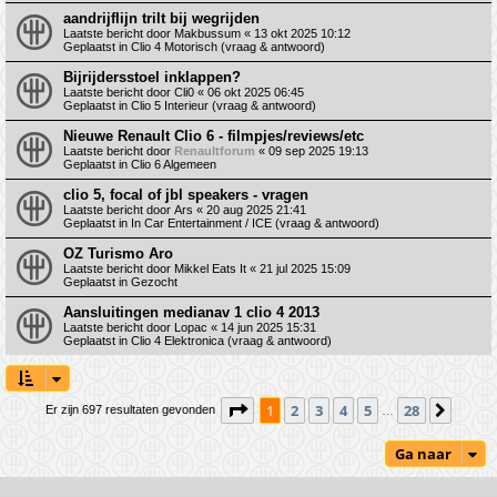
aandrijflijn trilt bij wegrijden
Laatste bericht door
Makbussum
«
13 okt 2025 10:12
Geplaatst in
Clio 4 Motorisch (vraag & antwoord)
Bijrijdersstoel inklappen?
Laatste bericht door
Cli0
«
06 okt 2025 06:45
Geplaatst in
Clio 5 Interieur (vraag & antwoord)
Nieuwe Renault Clio 6 - filmpjes/reviews/etc
Laatste bericht door
Renaultforum
«
09 sep 2025 19:13
Geplaatst in
Clio 6 Algemeen
clio 5, focal of jbl speakers - vragen
Laatste bericht door
Ars
«
20 aug 2025 21:41
Geplaatst in
In Car Entertainment / ICE (vraag & antwoord)
OZ Turismo Aro
Laatste bericht door
Mikkel Eats It
«
21 jul 2025 15:09
Geplaatst in
Gezocht
Aansluitingen medianav 1 clio 4 2013
Laatste bericht door
Lopac
«
14 jun 2025 15:31
Geplaatst in
Clio 4 Elektronica (vraag & antwoord)
Pagina
1
van
28
1
2
3
4
5
28
Volge
Er zijn 697 resultaten gevonden
…
Ga naar