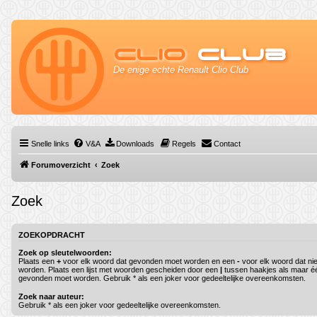
Clio
Club
De enige echte Renault Clio Club
Snelle links
V&A
Downloads
Regels
Contact
Forumoverzicht
Zoek
Zoek
ZOEKOPDRACHT
Zoek op sleutelwoorden:
Plaats een
+
voor elk woord dat gevonden moet worden en een
-
voor elk woord dat ni
worden. Plaats een lijst met woorden gescheiden door een
|
tussen haakjes als maar é
gevonden moet worden. Gebruik * als een joker voor gedeeltelijke overeenkomsten.
Zoek naar auteur:
Gebruik * als een joker voor gedeeltelijke overeenkomsten.