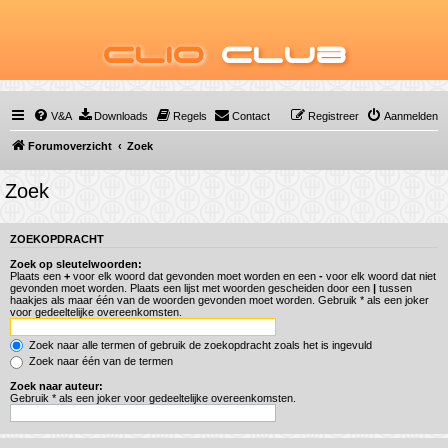
Clio
Club
V&A
Downloads
Regels
Contact
Registreer
Aanmelden
Forumoverzicht
Zoek
Zoek
ZOEKOPDRACHT
Zoek op sleutelwoorden:
Plaats een
+
voor elk woord dat gevonden moet worden en een
-
voor elk woord dat niet
gevonden moet worden. Plaats een lijst met woorden gescheiden door een
|
tussen
haakjes als maar één van de woorden gevonden moet worden. Gebruik * als een joker
voor gedeeltelijke overeenkomsten.
Zoek naar alle termen of gebruik de zoekopdracht zoals het is ingevuld
Zoek naar één van de termen
Zoek naar auteur:
Gebruik * als een joker voor gedeeltelijke overeenkomsten.