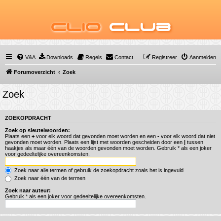
Clio
Club
V&A
Downloads
Regels
Contact
Registreer
Aanmelden
Forumoverzicht
Zoek
Zoek
ZOEKOPDRACHT
Zoek op sleutelwoorden:
Plaats een
+
voor elk woord dat gevonden moet worden en een
-
voor elk woord dat niet
gevonden moet worden. Plaats een lijst met woorden gescheiden door een
|
tussen
haakjes als maar één van de woorden gevonden moet worden. Gebruik * als een joker
voor gedeeltelijke overeenkomsten.
Zoek naar alle termen of gebruik de zoekopdracht zoals het is ingevuld
Zoek naar één van de termen
Zoek naar auteur:
Gebruik * als een joker voor gedeeltelijke overeenkomsten.