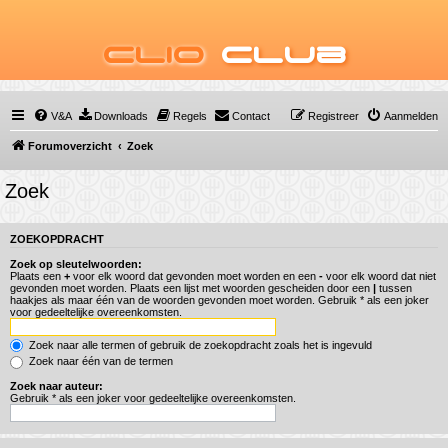
Clio
Club
V&A
Downloads
Regels
Contact
Registreer
Aanmelden
Forumoverzicht
Zoek
Zoek
ZOEKOPDRACHT
Zoek op sleutelwoorden:
Plaats een
+
voor elk woord dat gevonden moet worden en een
-
voor elk woord dat niet
gevonden moet worden. Plaats een lijst met woorden gescheiden door een
|
tussen
haakjes als maar één van de woorden gevonden moet worden. Gebruik * als een joker
voor gedeeltelijke overeenkomsten.
Zoek naar alle termen of gebruik de zoekopdracht zoals het is ingevuld
Zoek naar één van de termen
Zoek naar auteur:
Gebruik * als een joker voor gedeeltelijke overeenkomsten.