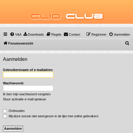
Clio
Club
V&A
Downloads
Regels
Contact
Registreer
Aanmelden
Z
Forumoverzicht
o
e
Aanmelden
k
Gebruikersnaam of e-mailadres:
Wachtwoord:
Ik ben mijn wachtwoord vergeten
Stuur activatie-e-mail opnieuw
Onthouden
Mij deze sessie niet weergeven in de lijst met online gebruikers