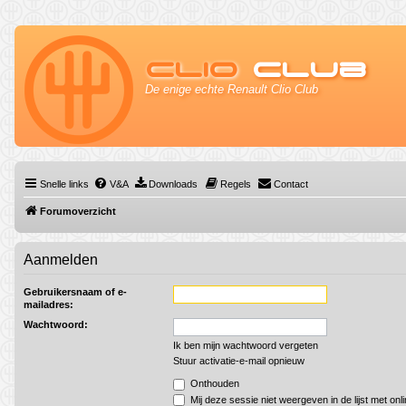
Clio
Club
De enige echte Renault Clio Club
Snelle links
V&A
Downloads
Regels
Contact
Forumoverzicht
Aanmelden
Gebruikersnaam of e-
mailadres:
Wachtwoord:
Ik ben mijn wachtwoord vergeten
Stuur activatie-e-mail opnieuw
Onthouden
Mij deze sessie niet weergeven in de lijst met onl