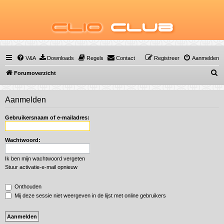
Clio
Club
V&A
Downloads
Regels
Contact
Registreer
Aanmelden
Z
Forumoverzicht
o
e
Aanmelden
k
Gebruikersnaam of e-mailadres:
Wachtwoord:
Ik ben mijn wachtwoord vergeten
Stuur activatie-e-mail opnieuw
Onthouden
Mij deze sessie niet weergeven in de lijst met online gebruikers