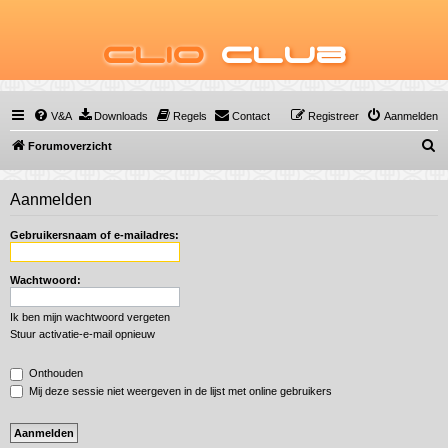
Clio
Club
V&A
Downloads
Regels
Contact
Registreer
Aanmelden
Z
Forumoverzicht
o
e
Aanmelden
k
Gebruikersnaam of e-mailadres:
Wachtwoord:
Ik ben mijn wachtwoord vergeten
Stuur activatie-e-mail opnieuw
Onthouden
Mij deze sessie niet weergeven in de lijst met online gebruikers