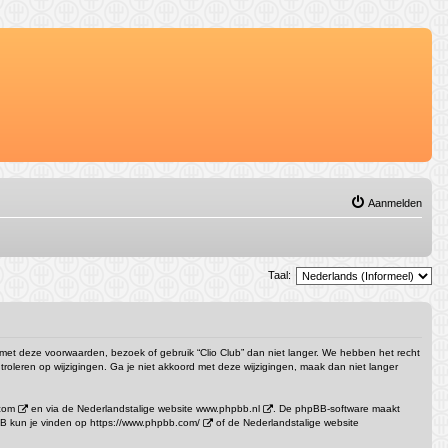
Aanmelden
Taal:
at met deze voorwaarden, bezoek of gebruik “Clio Club” dan niet langer. We hebben het recht
roleren op wijzigingen. Ga je niet akkoord met deze wijzigingen, maak dan niet langer
com
en via de Nederlandstalige website
www.phpbb.nl
. De phpBB-software maakt
pBB kun je vinden op
https://www.phpbb.com/
of de Nederlandstalige website