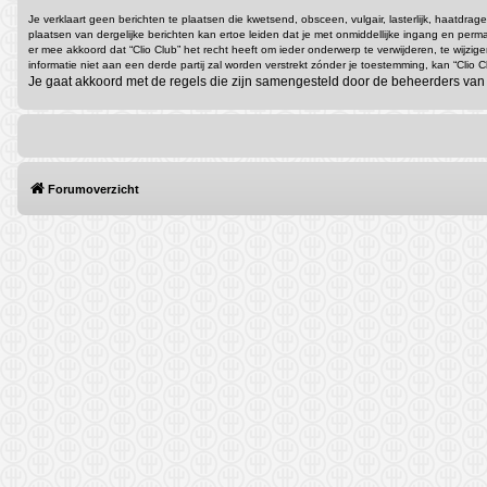
Je verklaart geen berichten te plaatsen die kwetsend, obsceen, vulgair, lasterlijk, haatdra
plaatsen van dergelijke berichten kan ertoe leiden dat je met onmiddellijke ingang en p
er mee akkoord dat “Clio Club” het recht heeft om ieder onderwerp te verwijderen, te wijzig
informatie niet aan een derde partij zal worden verstrekt zónder je toestemming, kan “Cl
Je gaat akkoord met de regels die zijn samengesteld door de beheerders van 
Forumoverzicht