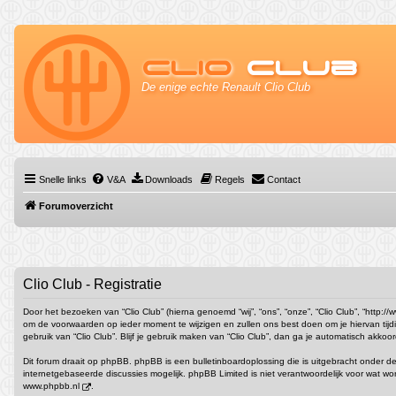
Clio
Club
De enige echte Renault Clio Club
Snelle links
V&A
Downloads
Regels
Contact
Forumoverzicht
Clio Club - Registratie
Door het bezoeken van “Clio Club” (hierna genoemd “wij”, “ons”, “onze”, “Clio Club”, “http:
om de voorwaarden op ieder moment te wijzigen en zullen ons best doen om je hiervan tijdi
gebruik van “Clio Club”. Blijf je gebruik maken van “Clio Club”, dan ga je automatisch akko
Dit forum draait op phpBB. phpBB is een bulletinboardoplossing die is uitgebracht onder de
internetgebaseerde discussies mogelijk. phpBB Limited is niet verantwoordelijk voor wat w
www.phpbb.nl
.