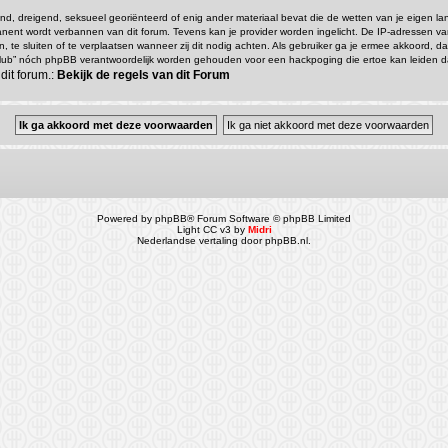
gend, dreigend, seksueel georiënteerd of enig ander materiaal bevat die de wetten van je eigen l
ermanent wordt verbannen van dit forum. Tevens kan je provider worden ingelicht. De IP-adresse
en, te sluiten of te verplaatsen wanneer zij dit nodig achten. Als gebruiker ga je ermee akkoord, 
io Club” nóch phpBB verantwoordelijk worden gehouden voor een hackpoging die ertoe kan leiden 
dit forum.:
Bekijk de regels van dit Forum
Powered by
phpBB
® Forum Software © phpBB Limited
Light CC v3 by
Midri
Nederlandse vertaling door
phpBB.nl
.