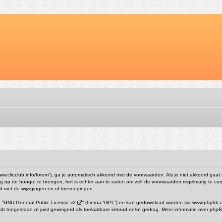
//www.clioclub.info/forum”), ga je automatisch akkoord met de voorwaarden. Als je niet akkoord ga
g op de hoogte te brengen, het is echter aan te raden om zelf de voorwaarden regelmatig te cont
ord met de wijzigingen en of toevoegingen.
 “
GNU General Public License v2
” (hierna “GPL”) en kan gedownload worden via
www.phpbb.
ordt toegestaan of juist geweigerd als toelaatbare inhoud en/of gedrag. Meer informatie over ph