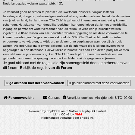
Nederlandstalige website
www.phpbb.nl
.
Je verklaart geen berichten te plaatsen die kwetsend, obsceen, vulgair, lasterlijk,
haatdragend, dreigend, seksueel georiënteerd of enig ander materiaal bevat die de wetten
van je eigen land, het land waar “Clio Club” is gehost of internationale wetgeving kunnen
schenden. Het plaatsen van dergelijke berichten kan ertoe leiden dat je met onmiddellijke
ingang en permanent wordt verbannen van dit forum. Tevens kan je provider worden
ingelicht. De IP-adressen van alle berichten worden opgeslagen om deze voorwaarden te
kunnen waarborgen. Je gaat er mee akkoord dat “Clio Club” het recht heeft om ieder
onderwerp te verwijderen, te wijzigen, te sluiten of te verplaatsen wanneer zij dit nodig
achten. Als gebruiker ga je ermee akkoord, dat de informatie die je bij ons invoert wordt
opgeslagen in een database. Hoewel deze informatie niet aan een derde partij zal worden
verstrekt zónder je toestemming, kan “Clio Club” nóch phpBB verantwoordelijk worden
gehouden voor een hackpoging die ertoe kan leiden dat de gegevens vrijkomen.
Je gaat akkoord met de regels die zijn samengesteld door de beheerders van
dit forum.:
Bekijk de regels van dit Forum
Forumoverzicht
Contact
Verwijder cookies
Alle tijden zijn
UTC+02:00
Powered by
phpBB
® Forum Software © phpBB Limited
Light CC v3 by
Midri
Nederlandse vertaling door
phpBB.nl
.