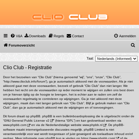
Clio
Club
V&A
Downloads
Regels
Contact
Aanmelden
Z
Forumoverzicht
o
Taal:
e
Clio Club - Registratie
k
Door het bezoeken van “Clio Club” (hierna genoemd “wij”, “ons”, “onze”, “Clio Club”,
“http://www.clioclub.info/forum”), ga je automatisch akkoord met de voorwaarden. Als je niet
akkoord gaat met deze voorwaarden, bezoek of gebruik “Clio Club” dan niet langer. We
hebben het recht om de voorwaarden op ieder moment te wijzigen en zullen ons best doen
om je hiervan tijdig op de hoogte te brengen, het is echter aan te raden om zelf de
voorwaarden regelmatig te controleren op wijzigingen. Ga je niet akkoord met deze
wijzigingen, maak dan niet langer gebruik van “Clio Club”. Blijf je gebruik maken van “Clio
Club”, dan ga je automatisch akkoord met de wijzigingen en of toevoegingen.
Dit forum draait op phpBB. phpBB is een bulletinboardoplossing die is uitgebracht onder de
“
GNU General Public License v2
” (hierna “GPL”) en kan gedownload worden via
www.phpbb.com
en via de Nederlandstalige website
www.phpbb.nl
. De phpBB-
software maakt internetgebaseerde discussies mogelijk. phpBB Limited is niet
verantwoordelijk voor wat wordt toegestaan of juist geweigerd als toelaatbare inhoud en/of
gedrag. Meer informatie over phpBB kun je vinden op
https://www.phpbb.com/
of de