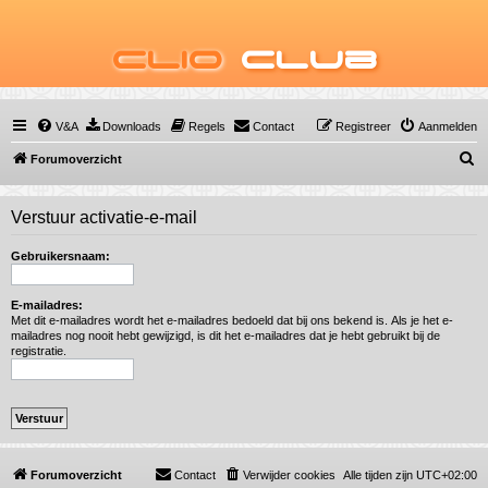
Clio
Club
V&A
Downloads
Regels
Contact
Registreer
Aanmelden
Z
Forumoverzicht
o
e
Verstuur activatie-e-mail
k
Gebruikersnaam:
E-mailadres:
Met dit e-mailadres wordt het e-mailadres bedoeld dat bij ons bekend is. Als je het e-
mailadres nog nooit hebt gewijzigd, is dit het e-mailadres dat je hebt gebruikt bij de
registratie.
Forumoverzicht
Contact
Verwijder cookies
Alle tijden zijn
UTC+02:00