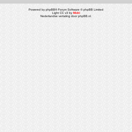
Powered by
phpBB
® Forum Software © phpBB Limited
Light CC v3 by
Midri
Nederlandse vertaling door
phpBB.nl
.