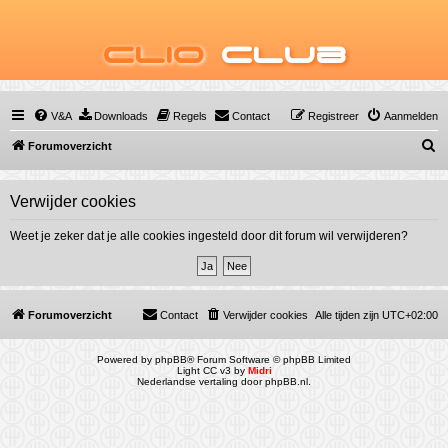
Clio
Club
V&A
Downloads
Regels
Contact
Registreer
Aanmelden
Z
Forumoverzicht
o
e
Verwijder cookies
k
Weet je zeker dat je alle cookies ingesteld door dit forum wil verwijderen?
Forumoverzicht
Contact
Verwijder cookies
Alle tijden zijn
UTC+02:00
Powered by
phpBB
® Forum Software © phpBB Limited
Light CC v3 by
Midri
Nederlandse vertaling door
phpBB.nl
.