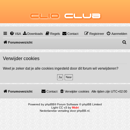
Clio
Club
V&A
Downloads
Regels
Contact
Registreer
Aanmelden
Z
Forumoverzicht
o
e
Verwijder cookies
k
Weet je zeker dat je alle cookies ingesteld door dit forum wil verwijderen?
Forumoverzicht
Contact
Verwijder cookies
Alle tijden zijn
UTC+02:00
Powered by
phpBB
® Forum Software © phpBB Limited
Light CC v3 by
Midri
Nederlandse vertaling door
phpBB.nl
.