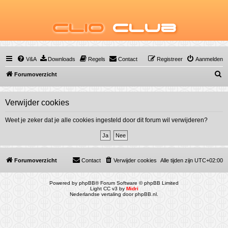
Clio
Club
V&A
Downloads
Regels
Contact
Registreer
Aanmelden
Z
Forumoverzicht
o
e
Verwijder cookies
k
Weet je zeker dat je alle cookies ingesteld door dit forum wil verwijderen?
Forumoverzicht
Contact
Verwijder cookies
Alle tijden zijn
UTC+02:00
Powered by
phpBB
® Forum Software © phpBB Limited
Light CC v3 by
Midri
Nederlandse vertaling door
phpBB.nl
.