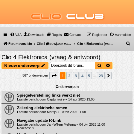
Clio
Club
V&A
Downloads
Regels
Contact
Registreer
Aanmelden
Z
Forumoverzicht
Clio 4 (Bouwjaren van 2012 tot 2019)
Clio 4 Elektronica (vraag & antwoord)
o
Clio 4 Elektronica (vraag & antwoord)
e
Zoek
Uitgebreid 
Nieuw onderwerp
k
Pagina
1
van
23
1
2
3
4
5
23
Volgende
567 onderwerpen
…
Onderwerpen
Spiegelverstelling links werkt niet
Laatste bericht door
Capturivoire
«
14 apr 2026 13:05
Zekering elektrische ramen
Laatste bericht door
Martijn
«
10 feb 2026 11:08
Navigatie update R-Link
Laatste bericht door
Jan-Willem Mellema
«
04 okt 2025 11:00
Reacties:
8