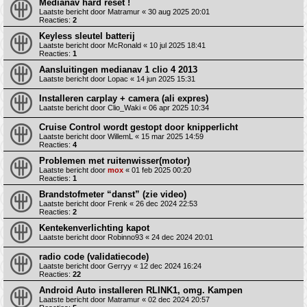
Medianav hard reset !
Laatste bericht door
Matramur
«
30 aug 2025 20:01
Reacties:
2
Keyless sleutel batterij
Laatste bericht door
McRonald
«
10 jul 2025 18:41
Reacties:
1
Aansluitingen medianav 1 clio 4 2013
Laatste bericht door
Lopac
«
14 jun 2025 15:31
Installeren carplay + camera (ali expres)
Laatste bericht door
Clio_Waki
«
06 apr 2025 10:34
Cruise Control wordt gestopt door knipperlicht
Laatste bericht door
WillemL
«
15 mar 2025 14:59
Reacties:
4
Problemen met ruitenwisser(motor)
Laatste bericht door
mox
«
01 feb 2025 00:20
Reacties:
1
Brandstofmeter “danst” (zie video)
Laatste bericht door
Frenk
«
26 dec 2024 22:53
Reacties:
2
Kentekenverlichting kapot
Laatste bericht door
Robinno93
«
24 dec 2024 20:01
radio code (validatiecode)
Laatste bericht door
Gerryy
«
12 dec 2024 16:24
Reacties:
22
Android Auto installeren RLINK1, omg. Kampen
Laatste bericht door
Matramur
«
02 dec 2024 20:57