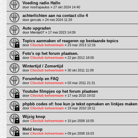
Voeding radio Hallo
door
nostrapaulus
» 27 okt 2024 14:40
achterlichten aan na contact clio 4
door
gercals
» 24 mei 2024 11:29
Auto upgraden
door
Mientje07
» 17 mei 2023 14:09
Topics aanmaken of reageren op bestaande topics
door
Clioclub beheerteam
» 23 mar 2013 12:16
Foto's op het forum plaatsen.
door
Clioclub beheerteam
» 22 jan 2012 18:00
Wintertijd / Zomertijd
door
Clioclub beheerteam
» 30 okt 2011 11:09
Forumhelp en FAQ
door
Clioclub beheerteam
» 03 mar 2011 21:31
Youtube filmpjes op het forum plaatsen
door
Clioclub beheerteam
» 17 sep 2010 19:02
phpbb codes of: hoe kun je tekst opmaken en linkjes maken
door
Clioclub beheerteam
» 19 mar 2010 18:11
Wijzig knop
door
Clioclub beheerteam
» 10 jun 2008 16:55
Meld knop
door
Clioclub beheerteam
» 09 jun 2008 16:03