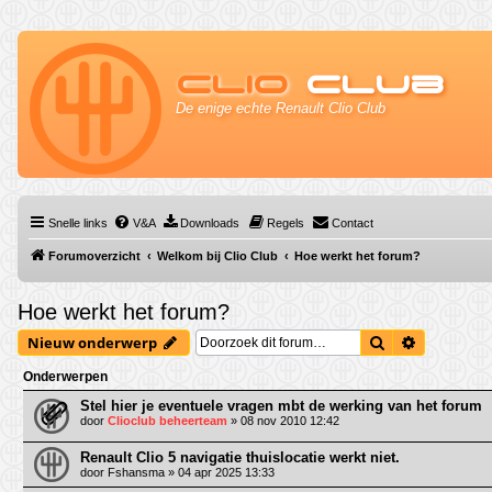
Clio
Club
De enige echte Renault Clio Club
Snelle links
V&A
Downloads
Regels
Contact
Forumoverzicht
Welkom bij Clio Club
Hoe werkt het forum?
Hoe werkt het forum?
Zoek
Uitgebrei
Nieuw onderwerp
Onderwerpen
Stel hier je eventuele vragen mbt de werking van het forum
door
Clioclub beheerteam
» 08 nov 2010 12:42
Renault Clio 5 navigatie thuislocatie werkt niet.
door
Fshansma
» 04 apr 2025 13:33