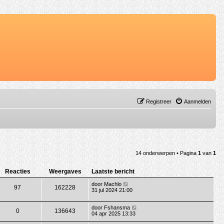
Registreer
Aanmelden
14 onderwerpen • Pagina
1
van
1
Reacties
Weergaves
Laatste bericht
door
Machlo
97
162228
31 jul 2024 21:00
door
Fshansma
0
136643
04 apr 2025 13:33