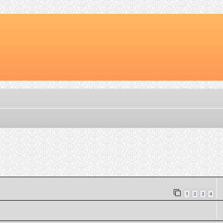
d zoeken
1
2
3
4