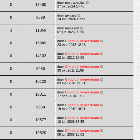
door
nostrapaulus
0
17460
27 okt 2024 14:40
door
gercals
0
6688
24 mei 2024 11:29
door
mjeursen
3
11869
07 jun 2023 00:56
door
Clioclub beheerteam
0
16889
23 mar 2013 12:16
door
Clioclub beheerteam
0
14103
22 jan 2012 18:00
door
Clioclub beheerteam
0
9986
30 okt 2011 11:09
door
Clioclub beheerteam
0
10123
03 mar 2011 21:31
door
Clioclub beheerteam
0
10011
17 sep 2010 19:02
door
Clioclub beheerteam
0
9559
19 mar 2010 18:11
door
Clioclub beheerteam
0
10577
10 jun 2008 16:55
door
Clioclub beheerteam
0
10820
09 jun 2008 16:03