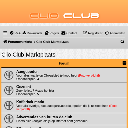
Clio
Club
V&A
Downloads
Regels
Contact
Registreer
Aanmelden
Z
Forumoverzicht
Clio Club Marktplaats
o
Clio Club Marktplaats
e
k
Forum
Aangeboden
Voor alles wat je op Clio-gebied te koop hebt
(Foto verplicht!)
Onderwerpen:
3
Gezocht
Zoek je iets? Vraag het hier
Onderwerpen:
5
Kofferbak markt
Voor alle overige, niet auto gerelateerde, spullen die je te koop hebt
(Foto
verplicht!)
Advertenties van buiten de club
Plaats hier koopjes die je op internet hebt gevonden.