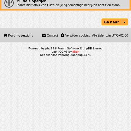
Bij de sloperijen
Plaats hier foto's van Clio's die je bij demontage bedrijven hebt zien staan
Ga naar
Forumoverzicht
Contact
Verwijder cookies
Alle tijden zijn
UTC+02:00
Powered by
phpBB
® Forum Software © phpBB Limited
Light CC v3 by
Midri
Nederlandse vertaling door
phpBB.nl
.