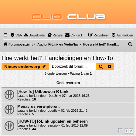
Clio
Club
V&A
Downloads
Regels
Contact
Registreer
Aanmelden
Z
Forumoverzicht
Audio, R-Link en MediaNav
Hoe werkt het? Handleidingen en How-To
o
Hoe werkt het? Handleidingen en How-To
e
Zoek
Uitgebreid 
Nieuw onderwerp
k
3 onderwerpen • Pagina
1
van
1
Onderwerpen
[How-To] Uitbouwen R-Link
Laatste bericht door
r0bb3rt
«
07 mar 2015 16:26
Reacties:
16
Menavrus verwijderen.
Laatste bericht door
goodje
«
02 feb 2015 21:42
Reacties:
5
[HOW-TO] R-Link updaten en beheren
Laatste bericht door
zinitzio
«
01 feb 2015 12:09
Reacties:
44
1
2