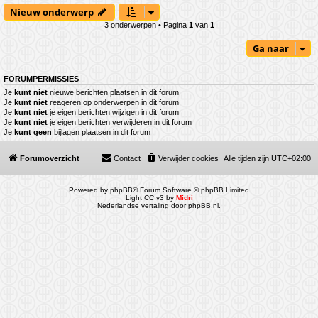
Nieuw onderwerp
3 onderwerpen • Pagina
1
van
1
Ga naar
FORUMPERMISSIES
Je
kunt niet
nieuwe berichten plaatsen in dit forum
Je
kunt niet
reageren op onderwerpen in dit forum
Je
kunt niet
je eigen berichten wijzigen in dit forum
Je
kunt niet
je eigen berichten verwijderen in dit forum
Je
kunt geen
bijlagen plaatsen in dit forum
Forumoverzicht
Contact
Verwijder cookies
Alle tijden zijn
UTC+02:00
Powered by
phpBB
® Forum Software © phpBB Limited
Light CC v3 by
Midri
Nederlandse vertaling door
phpBB.nl
.