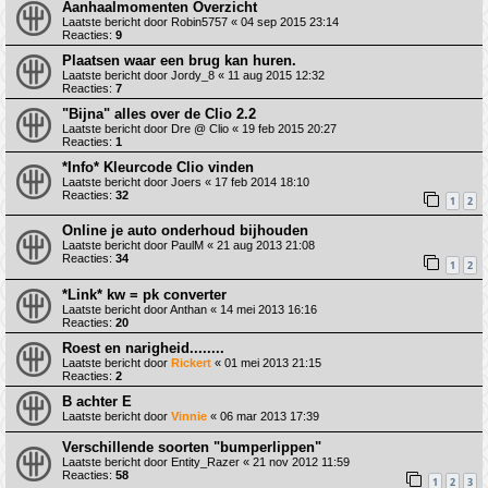
Aanhaalmomenten Overzicht
Laatste bericht door
Robin5757
«
04 sep 2015 23:14
Reacties:
9
Plaatsen waar een brug kan huren.
Laatste bericht door
Jordy_8
«
11 aug 2015 12:32
Reacties:
7
"Bijna" alles over de Clio 2.2
Laatste bericht door
Dre @ Clio
«
19 feb 2015 20:27
Reacties:
1
*Info* Kleurcode Clio vinden
Laatste bericht door
Joers
«
17 feb 2014 18:10
Reacties:
32
1
2
Online je auto onderhoud bijhouden
Laatste bericht door
PaulM
«
21 aug 2013 21:08
Reacties:
34
1
2
*Link* kw = pk converter
Laatste bericht door
Anthan
«
14 mei 2013 16:16
Reacties:
20
Roest en narigheid........
Laatste bericht door
Rickert
«
01 mei 2013 21:15
Reacties:
2
B achter E
Laatste bericht door
Vinnie
«
06 mar 2013 17:39
Verschillende soorten "bumperlippen"
Laatste bericht door
Entity_Razer
«
21 nov 2012 11:59
Reacties:
58
1
2
3