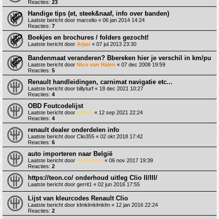
Reacties:
23
Handige tips (et, steek&naaf, info over banden)
Laatste bericht door
marcelio
«
06 jan 2014 14:24
Reacties:
7
Boekjes en brochures / folders gezocht!
Laatste bericht door
Arjan
«
07 jul 2013 23:30
Bandenmaat veranderen? Bbereken hier je verschil in km/pu
Laatste bericht door
Nico van Halen
«
07 dec 2008 19:59
Reacties:
5
Renault handleidingen, carnimat navigatie etc...
Laatste bericht door
billyturf
«
18 dec 2021 10:27
Reacties:
4
OBD Foutcodelijst
Laatste bericht door
baltus
«
12 sep 2021 22:24
Reacties:
4
renault dealer onderdelen info
Laatste bericht door
Clio355
«
02 okt 2018 17:42
Reacties:
6
auto importeren naar België
Laatste bericht door
Vespaman
«
06 nov 2017 19:39
Reacties:
2
https://teon.co/ onderhoud uitleg Clio II/III/
Laatste bericht door
gerrit1
«
02 jun 2016 17:55
Lijst van kleurcodes Renault Clio
Laatste bericht door
klmklmklmklm
«
12 jan 2016 22:24
Reacties:
2