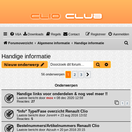
Clio
Club
V&A
Downloads
Regels
Contact
Registreer
Aanmelden
Z
Forumoverzicht
Algemene informatie
Handige informatie
o
Handige informatie
e
Zoek
Uitgebreid 
Nieuw onderwerp
k
1
2
3
Volgende
56 onderwerpen
Onderwerpen
Handige links voor onderdelen & nog veel meer !!
Laatste bericht door
mox
«
08 dec 2020 12:59
Reacties:
27
1
2
*Info* Type/Fase overzicht Renault Clio
Laatste bericht door
JorenH
«
23 aug 2016 13:02
Reacties:
5
Bestelnummers/Artikelnummers Renault Clio
Laatste bericht door
Atzuuh
«
20 jun 2016 20:15