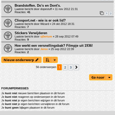
Brandstoffen. Do's en Dont's.
Laatste bericht door
dopestuff
«
11 nov 2012 21:31
Reacties:
41
1
2
Cliosport.net - wie is er ook lid?
Laatste bericht door
Wizard
«
24 okt 2012 18:31
Reacties:
7
Stickers Verwijderen
Laatste bericht door
sj0ertum
«
28 sep 2012 07:49
Reacties:
9
Hoe werkt een versnellingsbak? Filmpje uit 1936!
Laatste bericht door
Jerox
«
25 sep 2012 22:39
Reacties:
2
Nieuw onderwerp
1
2
3
Volgende
56 onderwerpen
Ga naar
FORUMPERMISSIES
Je
kunt niet
nieuwe berichten plaatsen in dit forum
Je
kunt niet
reageren op onderwerpen in dit forum
Je
kunt niet
je eigen berichten wijzigen in dit forum
Je
kunt niet
je eigen berichten verwijderen in dit forum
Je
kunt geen
bijlagen plaatsen in dit forum