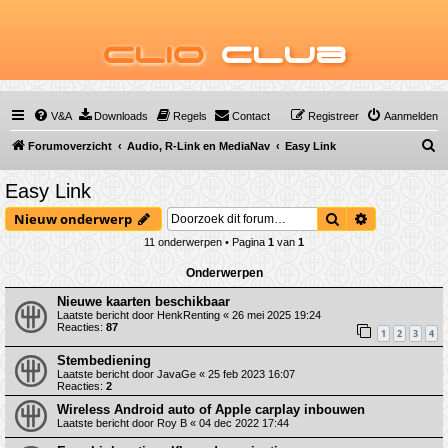
Clio
Club
V&A
Downloads
Regels
Contact
Registreer
Aanmelden
Z
Forumoverzicht
Audio, R-Link en MediaNav
Easy Link
o
Easy Link
e
Zoek
Uitgebreid 
Nieuw onderwerp
k
11 onderwerpen • Pagina
1
van
1
Onderwerpen
Nieuwe kaarten beschikbaar
Laatste bericht door
HenkRenting
«
26 mei 2025 19:24
Reacties:
87
1
2
3
4
Stembediening
Laatste bericht door
JavaGe
«
25 feb 2023 16:07
Reacties:
2
Wireless Android auto of Apple carplay inbouwen
Laatste bericht door
Roy B
«
04 dec 2022 17:44