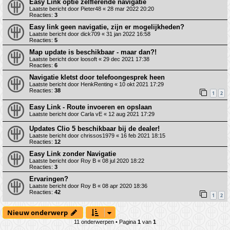
Easy Link optie zelflerende navigatie
Laatste bericht door
Pieter48
«
28 mar 2022 20:20
Reacties:
3
Easy link geen navigatie, zijn er mogelijkheden?
Laatste bericht door
dick709
«
31 jan 2022 16:58
Reacties:
5
Map update is beschikbaar - maar dan?!
Laatste bericht door
loosoft
«
29 dec 2021 17:38
Reacties:
6
Navigatie kletst door telefoongesprek heen
Laatste bericht door
HenkRenting
«
10 okt 2021 17:29
Reacties:
38
1
2
Easy Link - Route invoeren en opslaan
Laatste bericht door
Carla vE
«
12 aug 2021 17:29
Updates Clio 5 beschikbaar bij de dealer!
Laatste bericht door
chrissos1979
«
16 feb 2021 18:15
Reacties:
12
Easy Link zonder Navigatie
Laatste bericht door
Roy B
«
08 jul 2020 18:22
Reacties:
3
Ervaringen?
Laatste bericht door
Roy B
«
08 apr 2020 18:36
Reacties:
42
1
2
Nieuw onderwerp
11 onderwerpen • Pagina
1
van
1