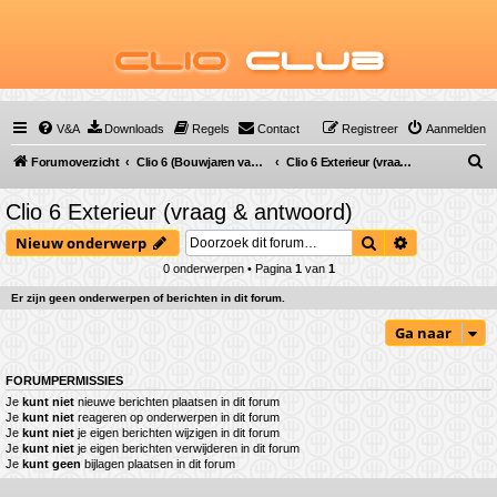
Clio
Club
V&A
Downloads
Regels
Contact
Registreer
Aanmelden
Z
Forumoverzicht
Clio 6 (Bouwjaren van 2025 tot ...)
Clio 6 Exterieur (vraag & antwoord)
o
Clio 6 Exterieur (vraag & antwoord)
e
Zoek
Uitgebreid 
Nieuw onderwerp
k
0 onderwerpen • Pagina
1
van
1
Er zijn geen onderwerpen of berichten in dit forum.
Ga naar
FORUMPERMISSIES
Je
kunt niet
nieuwe berichten plaatsen in dit forum
Je
kunt niet
reageren op onderwerpen in dit forum
Je
kunt niet
je eigen berichten wijzigen in dit forum
Je
kunt niet
je eigen berichten verwijderen in dit forum
Je
kunt geen
bijlagen plaatsen in dit forum