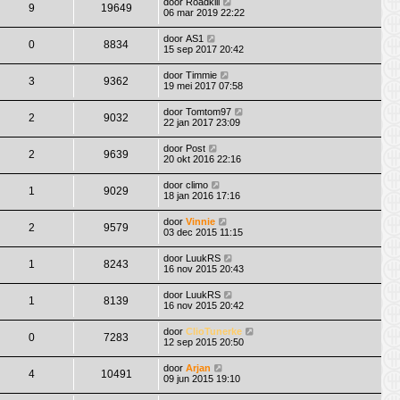
door
Roadkill
9
19649
06 mar 2019 22:22
door
AS1
0
8834
15 sep 2017 20:42
door
Timmie
3
9362
19 mei 2017 07:58
door
Tomtom97
2
9032
22 jan 2017 23:09
door
Post
2
9639
20 okt 2016 22:16
door
climo
1
9029
18 jan 2016 17:16
door
Vinnie
2
9579
03 dec 2015 11:15
door
LuukRS
1
8243
16 nov 2015 20:43
door
LuukRS
1
8139
16 nov 2015 20:42
door
ClioTunerke
0
7283
12 sep 2015 20:50
door
Arjan
4
10491
09 jun 2015 19:10