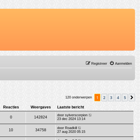
Registreer
Aanmelden
1
2
3
4
5
V
120 onderwerpen
Reacties
Weergaves
Laatste bericht
door
sylverscorpion
0
142824
23 dec 2024 13:14
door
Roadkill
10
34758
27 aug 2020 05:15