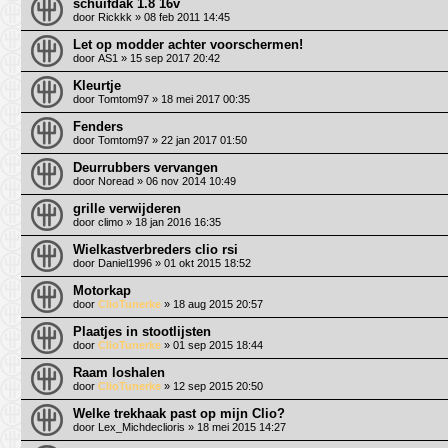
schuifdak 1.8 16v
door
Rickkk
» 08 feb 2011 14:45
Let op modder achter voorschermen!
door
AS1
» 15 sep 2017 20:42
Kleurtje
door
Tomtom97
» 18 mei 2017 00:35
Fenders
door
Tomtom97
» 22 jan 2017 01:50
Deurrubbers vervangen
door
Noread
» 06 nov 2014 10:49
grille verwijderen
door
climo
» 18 jan 2016 16:35
Wielkastverbreders clio rsi
door
Daniel1996
» 01 okt 2015 18:52
Motorkap
door
ClioTunerke
» 18 aug 2015 20:57
Plaatjes in stootlijsten
door
ClioTunerke
» 01 sep 2015 18:44
Raam loshalen
door
ClioTunerke
» 12 sep 2015 20:50
Welke trekhaak past op mijn Clio?
door
Lex_Michdeclioris
» 18 mei 2015 14:27