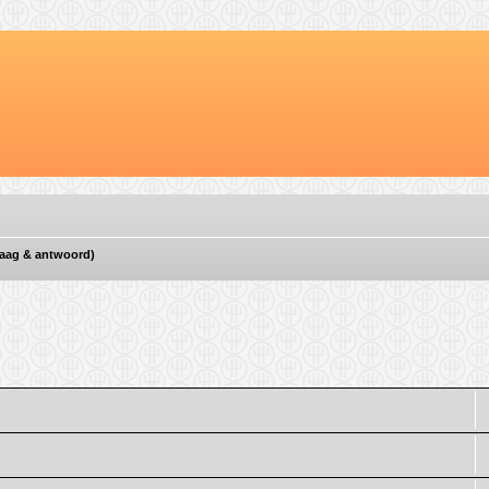
vraag & antwoord)
d zoeken