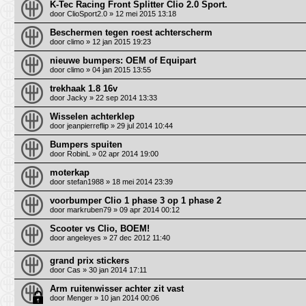
K-Tec Racing Front Splitter Clio 2.0 Sport.
door
ClioSport2.0
» 12 mei 2015 13:18
Beschermen tegen roest achterscherm
door
climo
» 12 jan 2015 19:23
nieuwe bumpers: OEM of Equipart
door
climo
» 04 jan 2015 13:55
trekhaak 1.8 16v
door
Jacky
» 22 sep 2014 13:33
Wisselen achterklep
door
jeanpierreflip
» 29 jul 2014 10:44
Bumpers spuiten
door
RobinL
» 02 apr 2014 19:00
moterkap
door
stefan1988
» 18 mei 2014 23:39
voorbumper Clio 1 phase 3 op 1 phase 2
door
markruben79
» 09 apr 2014 00:12
Scooter vs Clio, BOEM!
door
angeleyes
» 27 dec 2012 11:40
grand prix stickers
door
Cas
» 30 jan 2014 17:11
Arm ruitenwisser achter zit vast
door
Menger
» 10 jan 2014 00:06