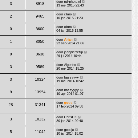
door
nd-photo.nl
3
8918
13 mei 2015 22:43
door
climo
2
9465
16 jan 2015 21:23
door
climo
0
8600
04 jan 2015 13:55
door
Arjan
1
8050
22 sep 2014 21:06
door
jeanpierreflip
0
8638
29 jul 2014 10:44
door
Algerino
3
9589
20 mei 2014 15:25
door
bassyyyy
3
10324
19 mei 2014 10:42
door
bassyyyy
9
13954
10 apr 2014 01:07
door
goos
28
31341
17 feb 2014 09:58
door
ChrisHK
3
10132
30 jan 2014 20:40
door
goodje
5
11042
10 jan 2014 15:02