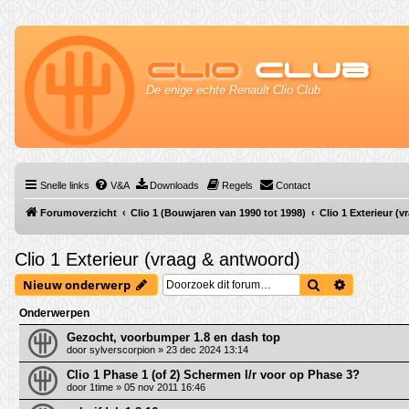
Clio
Club
De enige echte Renault Clio Club
Snelle links
V&A
Downloads
Regels
Contact
Forumoverzicht
Clio 1 (Bouwjaren van 1990 tot 1998)
Clio 1 Exterieur (
Clio 1 Exterieur (vraag & antwoord)
Zoek
Uitgebrei
Nieuw onderwerp
Onderwerpen
Gezocht, voorbumper 1.8 en dash top
door
sylverscorpion
» 23 dec 2024 13:14
Clio 1 Phase 1 (of 2) Schermen l/r voor op Phase 3?
door
1time
» 05 nov 2011 16:46