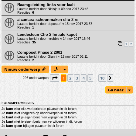
Raamgeleiding links voor faalt
Laatste bericht door
Nielsje
«
09 dec 2017 23:45
Reacties:
6
alcantara schoonmaken clio 2 rs
Laatste bericht door
dopestuff
«
15 nov 2017 23:37
Reacties:
1
Lendesteun Clio 2 Initiale kapot
Laatste bericht door
rrrobbie
«
14 nov 2017 18:46
Reacties:
35
1
2
Composet Phase 2 2001
Laatste bericht door
Gianni
«
12 nov 2017 02:11
Reacties:
2
Nieuw onderwerp
Pagina
1
van
10
1
2
3
4
5
10
Volgende
226 onderwerpen
…
Ga naar
FORUMPERMISSIES
Je
kunt niet
nieuwe berichten plaatsen in dit forum
Je
kunt niet
reageren op onderwerpen in dit forum
Je
kunt niet
je eigen berichten wijzigen in dit forum
Je
kunt niet
je eigen berichten verwijderen in dit forum
Je
kunt geen
bijlagen plaatsen in dit forum