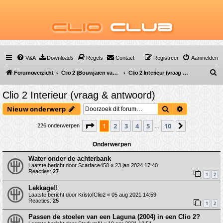
Clio
Club
V&A
Downloads
Regels
Contact
Registreer
Aanmelden
Z
Forumoverzicht
Clio 2 (Bouwjaren van 1998 tot 2009)
Clio 2 Interieur (vraag & antwoord)
o
Clio 2 Interieur (vraag & antwoord)
e
Zoek
Uitgebreid 
Nieuw onderwerp
k
Pagina
1
van
10
1
2
3
4
5
10
Volgende
226 onderwerpen
…
Onderwerpen
Water onder de achterbank
Laatste bericht door
Scarface450
«
23 jan 2024 17:40
Reacties:
27
1
2
Lekkage!!
Laatste bericht door
KristofClio2
«
05 aug 2021 14:59
Reacties:
25
1
2
Passen de stoelen van een Laguna (2004) in een Clio 2?