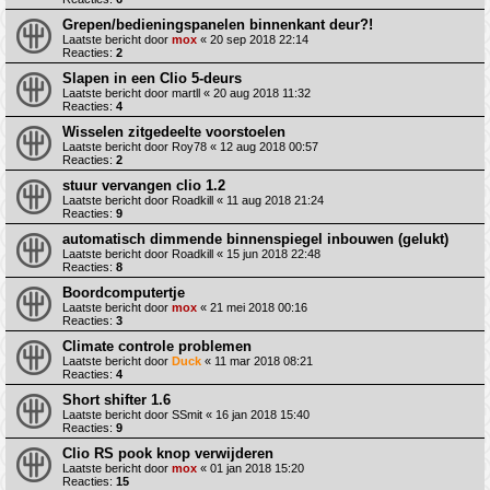
Grepen/bedieningspanelen binnenkant deur?!
Laatste bericht door
mox
«
20 sep 2018 22:14
Reacties:
2
Slapen in een Clio 5-deurs
Laatste bericht door
martll
«
20 aug 2018 11:32
Reacties:
4
Wisselen zitgedeelte voorstoelen
Laatste bericht door
Roy78
«
12 aug 2018 00:57
Reacties:
2
stuur vervangen clio 1.2
Laatste bericht door
Roadkill
«
11 aug 2018 21:24
Reacties:
9
automatisch dimmende binnenspiegel inbouwen (gelukt)
Laatste bericht door
Roadkill
«
15 jun 2018 22:48
Reacties:
8
Boordcomputertje
Laatste bericht door
mox
«
21 mei 2018 00:16
Reacties:
3
Climate controle problemen
Laatste bericht door
Duck
«
11 mar 2018 08:21
Reacties:
4
Short shifter 1.6
Laatste bericht door
SSmit
«
16 jan 2018 15:40
Reacties:
9
Clio RS pook knop verwijderen
Laatste bericht door
mox
«
01 jan 2018 15:20
Reacties:
15