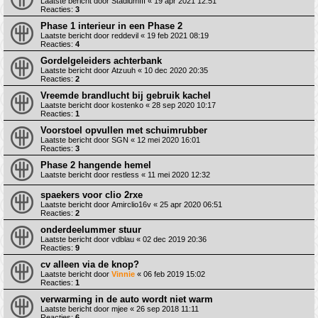
Laatste bericht door
StadiumIII
«
19 apr 2021 12:51
Reacties:
3
Phase 1 interieur in een Phase 2
Laatste bericht door
reddevil
«
19 feb 2021 08:19
Reacties:
4
Gordelgeleiders achterbank
Laatste bericht door
Atzuuh
«
10 dec 2020 20:35
Reacties:
2
Vreemde brandlucht bij gebruik kachel
Laatste bericht door
kostenko
«
28 sep 2020 10:17
Reacties:
1
Voorstoel opvullen met schuimrubber
Laatste bericht door
SGN
«
12 mei 2020 16:01
Reacties:
3
Phase 2 hangende hemel
Laatste bericht door
restless
«
11 mei 2020 12:32
spaekers voor clio 2rxe
Laatste bericht door
Amirclio16v
«
25 apr 2020 06:51
Reacties:
2
onderdeelummer stuur
Laatste bericht door
vdblau
«
02 dec 2019 20:36
Reacties:
9
cv alleen via de knop?
Laatste bericht door
Vinnie
«
06 feb 2019 15:02
Reacties:
1
verwarming in de auto wordt niet warm
Laatste bericht door
mjee
«
26 sep 2018 11:11
Reacties:
6