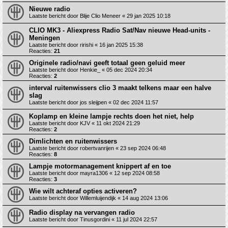
Nieuwe radio
Laatste bericht door
Blije Clio Meneer
«
29 jan 2025 10:18
CLIO MK3 - Aliexpress Radio Sat/Nav nieuwe Head-units -
Meningen
Laatste bericht door
ririshi
«
16 jan 2025 15:38
Reacties:
21
Originele radio/navi geeft totaal geen geluid meer
Laatste bericht door
Henkie_
«
05 dec 2024 20:34
Reacties:
2
interval ruitenwissers clio 3 maakt telkens maar een halve
slag
Laatste bericht door
jos sleijpen
«
02 dec 2024 11:57
Koplamp en kleine lampje rechts doen het niet, help
Laatste bericht door
KJV
«
11 okt 2024 21:29
Reacties:
2
Dimlichten en ruitenwissers
Laatste bericht door
robertvanrijen
«
23 sep 2024 06:48
Reacties:
8
Lampje motormanagement knippert af en toe
Laatste bericht door
mayra1306
«
12 sep 2024 08:58
Reacties:
3
Wie wilt achteraf opties activeren?
Laatste bericht door
Willemluijendijk
«
14 aug 2024 13:06
Radio display na vervangen radio
Laatste bericht door
Tinusgordini
«
11 jul 2024 22:57