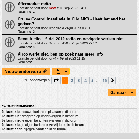
Aftermarket radio
Laatste bericht door
mox
«
16 sep 2023 14:03
Reacties:
3
Cruise Control Installatie in Clio MK3 - Heeft iemand het
gedaan?
Laatste bericht door
ilcaccillo
«
24 jul 2023 03:51
Reacties:
2
Renault clio 1.5 dci 2012 radio en navigatie werken niet
Laatste bericht door
Scarface450
«
23 jul 2023 22:32
Reacties:
4
Airco werkt niet, ben op zoek naar meer info
Laatste bericht door
jor74
«
09 jul 2023 11:15
Reacties:
1
Nieuw onderwerp
Pagina
1
van
16
1
2
3
4
5
16
Volgende
391 onderwerpen
…
Ga naar
FORUMPERMISSIES
Je
kunt niet
nieuwe berichten plaatsen in dit forum
Je
kunt niet
reageren op onderwerpen in dit forum
Je
kunt niet
je eigen berichten wijzigen in dit forum
Je
kunt niet
je eigen berichten verwijderen in dit forum
Je
kunt geen
bijlagen plaatsen in dit forum