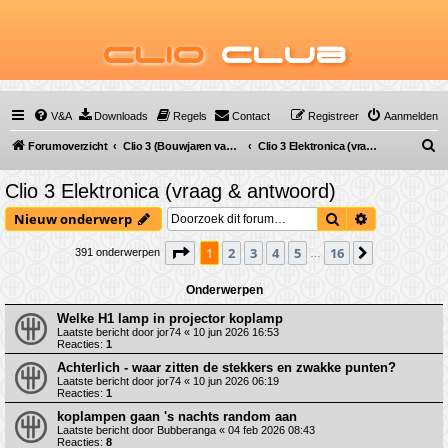
Clio
Club
V&A
Downloads
Regels
Contact
Registreer
Aanmelden
Z
Forumoverzicht
Clio 3 (Bouwjaren van 2005 tot 2012)
Clio 3 Elektronica (vraag & antwoord)
o
Clio 3 Elektronica (vraag & antwoord)
e
Zoek
Uitgebreid 
Nieuw onderwerp
k
Pagina
1
van
16
1
2
3
4
5
16
Volgende
391 onderwerpen
…
Onderwerpen
Welke H1 lamp in projector koplamp
Laatste bericht door
jor74
«
10 jun 2026 16:53
Reacties:
1
Achterlich - waar zitten de stekkers en zwakke punten?
Laatste bericht door
jor74
«
10 jun 2026 06:19
Reacties:
1
koplampen gaan 's nachts random aan
Laatste bericht door
Bubberanga
«
04 feb 2026 08:43
Reacties:
8