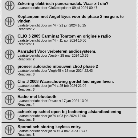
Zekering elektrisch panoramadak. Waar zit die?
Laatste bericht door
Clio3exeption
«
09 jul 2024 00:47
Koplampen met Angel Eyes voor de phase 2 nergens te
vinden
Laatste bericht door
jor74
«
21 jun 2024 16:15
Reacties:
2
CLIO 3 2009 Carminat Tomtom en originele radio
Laatste bericht door
jor74
«
11 apr 2024 16:50
Reacties:
1
Aanrader! Voor verbeteren audiosysteem.
Laatste bericht door
Alecb
«
25 mar 2024 13:33
Reacties:
2
pioneer autoradio inbouwen clio3 phase 2
Laatste bericht door
Viegje48
«
18 mar 2024 22:43
Reacties:
3
Clio 3 2008 Waarschuwing gordel leid eigen leven.
Laatste bericht door
jor74
«
25 feb 2024 21:04
Reacties:
3
Radio met bluetooth
Laatste bericht door
Petare
«
17 jan 2024 13:04
Reacties:
4
achterklep schiet open bij bediening afstandbediening
Laatste bericht door
jor74
«
03 jan 2024 12:06
Reacties:
5
Sporadisch storing keyless entry.
Laatste bericht door
jor74
«
04 nov 2023 13:47
Reacties:
3