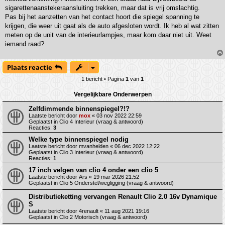
sigarettenaanstekeraansluiting trekken, maar dat is vrij omslachtig.
Pas bij het aanzetten van het contact hoort die spiegel spanning te
krijgen, die weer uit gaat als de auto afgesloten wordt. Ik heb al wat zitten
meten op de unit van de interieurlampjes, maar kom daar niet uit. Weet
iemand raad?
Plaats reactie
1 bericht • Pagina
1
van
1
Vergelijkbare Onderwerpen
Zelfdimmende binnenspiegel?!?
Laatste bericht door
mox
«
03 nov 2022 22:59
Geplaatst in
Clio 4 Interieur (vraag & antwoord)
Reacties:
3
Welke type binnenspiegel nodig
Laatste bericht door
mvanhelden
«
06 dec 2022 12:22
Geplaatst in
Clio 3 Interieur (vraag & antwoord)
Reacties:
1
17 inch velgen van clio 4 onder een clio 5
Laatste bericht door
Ars
«
19 mar 2026 21:52
Geplaatst in
Clio 5 Onderstel/wegligging (vraag & antwoord)
Distributieketting vervangen Renault Clio 2.0 16v Dynamique
S
Laatste bericht door
4renault
«
11 aug 2021 19:16
Geplaatst in
Clio 2 Motorisch (vraag & antwoord)