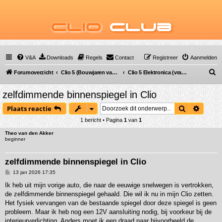
Clio
Club
V&A
Downloads
Regels
Contact
Registreer
Aanmelden
Z
Forumoverzicht
Clio 5 (Bouwjaren van 2019 tot ...)
Clio 5 Elektronica (vraag & antwoord)
o
zelfdimmende binnenspiegel in Clio
e
Zoek
Uitgeb
Plaats reactie
k
1 bericht • Pagina
1
van
1
Theo van den Akker
beginner
zelfdimmende binnenspiegel in Clio
B
13 jan 2026 17:35
e
r
Ik heb uit mijn vorige auto, die naar de eeuwige snelwegen is vertrokken,
i
de zelfdimmende binnenspiegel gehaald. Die wil ik nu in mijn Clio zetten.
c
h
Het fysiek vervangen van de bestaande spiegel door deze spiegel is geen
t
probleem. Maar ik heb nog een 12V aansluiting nodig, bij voorkeur bij de
interieurverlichting. Anders moet ik een draad naar bijvoorbeeld de