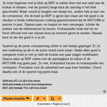
Je moet beginnen met je blok op BDP te zetten door met een ratel aan de
krukas te draaien, met de (juiste!) lange bout als aanslag in het blok
geschroefd. Maak vooraf je bougies een beetje los, anders heb je last van
de compressie. Als de boel op BDP is gezet dan staan als het goed is de
sleufjes in beide nokkenassen zodanig gepositioneerd dat de MOT1496 er
precies in past. Daarna span- en looprol en riem vervangen, zónder de
poelies van de nokkenassen te lossen. Krukaspoelie moet wel los en
hoort officieel met een nieuwe bout op moment gezet te worden. Nieuwe
bout zit als het goed is in je kit.
Spanrol op de juiste voorspanning zetten is een beetje gepriegel. Er zit
een markering op die in de juiste stand moet staan. Nadat alles goed is
vastgezet moet je met je ratel de krukas een paar slagen ronddraaien.
Daarna weer op BDP zetten met de aanslagbout en kijken of de
MOT1496 nog goed past. Zo niet, krukasbout lossen en krukaspoelie iets
verdraaien. Procedure voor de zekerheid een paar keer herhalen. Check
daarbij ook of de spanrol nog goed staat.
2000 ph1 RT 1.4 16V Gris Xerus
2003 ph2 Initiale 1.6 16V Gris Hologramme
2017 ph2 Initiale TCe 120 Gris Givré
Plaats reactie
6 berichten • Pagina
1
van
1