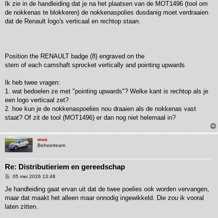
r
Ik zie in de handleiding dat je na het plaatsen van de MOT1496 (tool om
i
de nokkenas te blokkeren) de nokkenaspolies dusdanig moet verdraaien
c
h
dat de Renault logo's verticaal en rechtop staan.
t
Position the RENAULT badge (8) engraved on the
stem of each camshaft sprocket vertically and pointing upwards
Ik heb twee vragen:
1. wat bedoelen ze met "pointing upwards"? Welke kant is rechtop als je
een logo verticaal zet?
2. hoe kun je de nokkenaspoelies nou draaien als de nokkenas vast
staat? Of zit de tool (MOT1496) er dan nog niet helemaal in?
mox
Beheerteam
Re: Distributieriem en gereedschap
B
05 mei 2026 13:48
e
r
Je handleiding gaat ervan uit dat de twee poelies ook worden vervangen,
i
maar dat maakt het alleen maar onnodig ingewikkeld. Die zou ik vooral
c
h
laten zitten.
t