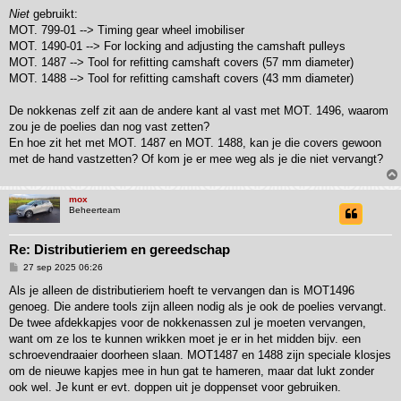
Niet
gebruikt:
MOT. 799-01 --> Timing gear wheel imobiliser
MOT. 1490-01 --> For locking and adjusting the camshaft pulleys
MOT. 1487 --> Tool for refitting camshaft covers (57 mm diameter)
MOT. 1488 --> Tool for refitting camshaft covers (43 mm diameter)
De nokkenas zelf zit aan de andere kant al vast met MOT. 1496, waarom
zou je de poelies dan nog vast zetten?
En hoe zit het met MOT. 1487 en MOT. 1488, kan je die covers gewoon
met de hand vastzetten? Of kom je er mee weg als je die niet vervangt?
mox
Beheerteam
Re: Distributieriem en gereedschap
B
27 sep 2025 06:26
e
r
Als je alleen de distributieriem hoeft te vervangen dan is MOT1496
i
genoeg. Die andere tools zijn alleen nodig als je ook de poelies vervangt.
c
h
De twee afdekkapjes voor de nokkenassen zul je moeten vervangen,
t
want om ze los te kunnen wrikken moet je er in het midden bijv. een
schroevendraaier doorheen slaan. MOT1487 en 1488 zijn speciale klosjes
om de nieuwe kapjes mee in hun gat te hameren, maar dat lukt zonder
ook wel. Je kunt er evt. doppen uit je doppenset voor gebruiken.