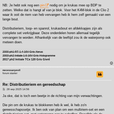
NB: Je hebt ook nog een
pin
nodig om je krukas mee op BDP te
zetten. Welke dat is hangt af van je blok. Voor het K4M-blok in de Clio 2
waar ik ooit de riem van heb vervangen heb ik hem zelf gemaakt van een
lange bout.
Distributieriem, loop- en spanrol, krukasbout en afdekkapjes zijn als
complete set verkrijgbaar. Deze onderdelen horen allemaal tegelijk
vervangen te worden. Afhankelijk van de leeftijd zou ik de waterpomp ook
meteen doen.
2000 ph1 RT 1.4 16V Gris Xerus
2003 ph2 Initiale 1.6 16V Gris Hologramme
2017 ph2 Initiale TCe 120 Gris Givré
necessaryevil
forum starter
Re: Distributieriem en gereedschap
B
28 sep 2025 14:56
e
r
Ja oke, dat is toch een beetje in de richting van mijn verwachtingen.
i
c
h
Die pin om de krukas te blokkeren heb ik wel, ik heb zo'n
t
gereesschapssetje. Ik ben ook van plan om een multiriem-set en een