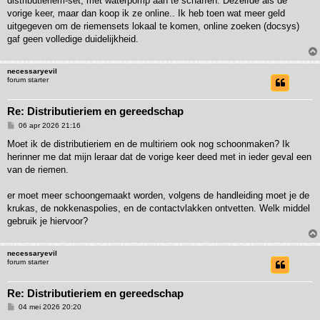
distributieriem-set, met waterpomp aan te schaffen. Dezelfde als de
vorige keer, maar dan koop ik ze online.. Ik heb toen wat meer geld
uitgegeven om de riemensets lokaal te komen, online zoeken (docsys)
gaf geen volledige duidelijkheid.
necessaryevil
forum starter
Re: Distributieriem en gereedschap
B
06 apr 2026 21:16
e
r
Moet ik de distributieriem en de multiriem ook nog schoonmaken? Ik
i
herinner me dat mijn leraar dat de vorige keer deed met in ieder geval een
c
h
van de riemen.
t
er moet meer schoongemaakt worden, volgens de handleiding moet je de
krukas, de nokkenaspolies, en de contactvlakken ontvetten. Welk middel
gebruik je hiervoor?
necessaryevil
forum starter
Re: Distributieriem en gereedschap
B
04 mei 2026 20:20
e