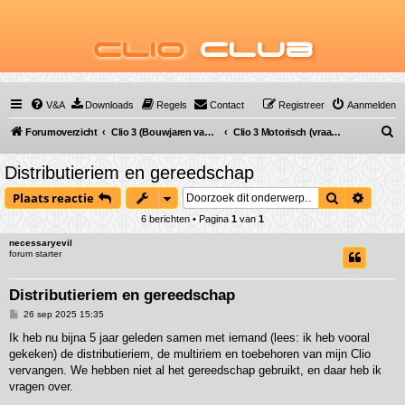
Clio
Club
V&A
Downloads
Regels
Contact
Registreer
Aanmelden
Z
Forumoverzicht
Clio 3 (Bouwjaren van 2005 tot 2012)
Clio 3 Motorisch (vraag & antwoord)
o
Distributieriem en gereedschap
e
Zoek
Uitgeb
Plaats reactie
k
6 berichten • Pagina
1
van
1
necessaryevil
forum starter
Distributieriem en gereedschap
B
26 sep 2025 15:35
e
r
Ik heb nu bijna 5 jaar geleden samen met iemand (lees: ik heb vooral
i
gekeken) de distributieriem, de multiriem en toebehoren van mijn Clio
c
h
vervangen. We hebben niet al het gereedschap gebruikt, en daar heb ik
t
vragen over.