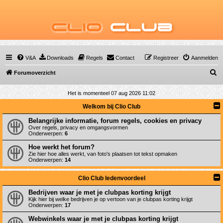
Clio
Club
V&A
Downloads
Regels
Contact
Registreer
Aanmelden
Z
Forumoverzicht
o
Het is momenteel 07 aug 2026 11:02
e
Welkom bij Clio Club
k
Belangrijke informatie, forum regels, cookies en privacy
Over regels, privacy en omgangsvormen
Onderwerpen:
6
Hoe werkt het forum?
Zie hier hoe alles werkt, van foto's plaatsen tot tekst opmaken
Onderwerpen:
14
Clio Club ledenvoordeel
Bedrijven waar je met je clubpas korting krijgt
Kijk hier bij welke bedrijven je op vertoon van je clubpas korting krijgt
Onderwerpen:
17
Webwinkels waar je met je clubpas korting krijgt