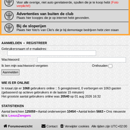
Voor alle overige, niet auto gerelateerde, spullen die je te koop hebt
(Foto
verplicht!)
Advertenties van buiten de club
Plaats hier koopjes die je op internet hebt gevonden.
Bij de sloperijen
Plaats hier foto's van Clio's die je bij demontage bedrijven hebt zien staan
AANMELDEN
•
REGISTREER
Gebruikersnaam of e-mailadres:
Wachtwoord:
Ik ben mijn wachtwoord vergeten
Onthouden
WIE IS ER ONLINE
In totaal zijn er
1068
gebruikers online :: 5 geregistreerd, 0 verborgen en 1063 gasten
(gebaseerd op actieve gebruikers in de laatste 15 minuten)
Het grootste aantal gebruikers online was
20540
op 01 aug 2026 16:32
STATISTIEKEN
Aantal berichten
125059
• Aantal onderwerpen
10454
• Aantal leden
5663
• Ons nieuwste
lid is
LexusZwegers
Forumoverzicht
Contact
Verwijder cookies
Alle tijden zijn
UTC+02:00