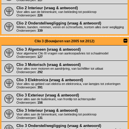
Onderwerpen:
317
Clio 2 Interieur (vraag & antwoord)
Voor alles aan de binnenkant, van bekleding tot pookknop
Onderwerpen:
226
Clio 2 Onderstel/wegligging (vraag & antwoord)
Wielen, banden, remmen, veren en schroefsets, kortom alles over wegligging
Onderwerpen:
339
Clio 3 (Bouwjaren van 2005 tot 2012)
Clio 3 Algemeen (vraag & antwoord)
Voor algemene Clio III vragen van aankoopadvies tot schaalmodel
Onderwerpen:
127
Clio 3 Motorisch (vraag & antwoord)
Voor alles over motoren en aandrijving, van luchtfilter tot uitlaat
Onderwerpen:
292
Clio 3 Elektronica (vraag & antwoord)
Voor alles op gebied van elektra en elektronica, van lampjes tot zekeringen
Onderwerpen:
391
Clio 3 Exterieur (vraag & antwoord)
Voor alles aan de buitenkant, van frontlip tot achterspoiler
Onderwerpen:
156
Clio 3 Interieur (vraag & antwoord)
Voor alles aan de binnenkant, van bekleding tot pookknop
Onderwerpen:
131
Clio 3 Onderstel/wegligging (vraag & antwoord)