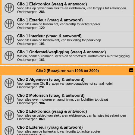
Clio 1 Elektronica (vraag & antwoord)
Voor alles op gebied van elektra en elektronica, van lampjes tot zekeringen
Onderwerpen:
286
Clio 1 Exterieur (vraag & antwoord)
Voor alles aan de buitenkant, van frontlip tot achterspoiler
Onderwerpen:
120
Clio 1 Interieur (vraag & antwoord)
Voor alles aan de binnenkant, van bekleding tot pookknop
Onderwerpen:
101
Clio 1 Onderstel/wegligging (vraag & antwoord)
Wielen, banden, remmen, veren en schroefsets, kortom alles over wegligging
Onderwerpen:
161
Clio 2 (Bouwjaren van 1998 tot 2009)
Clio 2 Algemeen (vraag & antwoord)
Voor algemene Clio II vragen van aankoopadvies tot schaalmodel
Onderwerpen:
291
Clio 2 Motorisch (vraag & antwoord)
Voor alles over motoren en aandrijving, van luchtfilter tot uitlaat
Onderwerpen:
984
Clio 2 Elektronica (vraag & antwoord)
Voor alles op gebied van elektra en elektronica, van lampjes tot zekeringen
Onderwerpen:
860
Clio 2 Exterieur (vraag & antwoord)
Voor alles aan de buitenkant, van frontlip tot achterspoiler