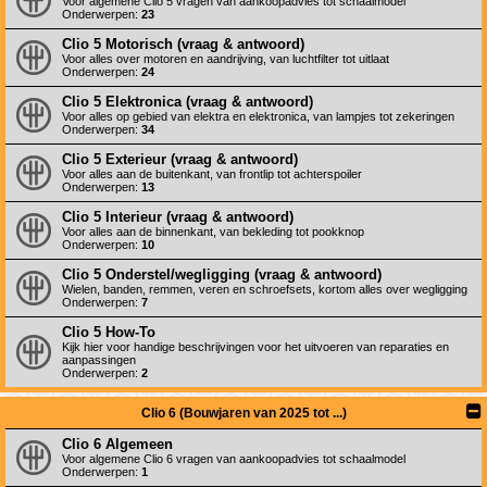
Voor algemene Clio 5 vragen van aankoopadvies tot schaalmodel
Onderwerpen:
23
Clio 5 Motorisch (vraag & antwoord)
Voor alles over motoren en aandrijving, van luchtfilter tot uitlaat
Onderwerpen:
24
Clio 5 Elektronica (vraag & antwoord)
Voor alles op gebied van elektra en elektronica, van lampjes tot zekeringen
Onderwerpen:
34
Clio 5 Exterieur (vraag & antwoord)
Voor alles aan de buitenkant, van frontlip tot achterspoiler
Onderwerpen:
13
Clio 5 Interieur (vraag & antwoord)
Voor alles aan de binnenkant, van bekleding tot pookknop
Onderwerpen:
10
Clio 5 Onderstel/wegligging (vraag & antwoord)
Wielen, banden, remmen, veren en schroefsets, kortom alles over wegligging
Onderwerpen:
7
Clio 5 How-To
Kijk hier voor handige beschrijvingen voor het uitvoeren van reparaties en
aanpassingen
Onderwerpen:
2
Clio 6 (Bouwjaren van 2025 tot ...)
Clio 6 Algemeen
Voor algemene Clio 6 vragen van aankoopadvies tot schaalmodel
Onderwerpen:
1