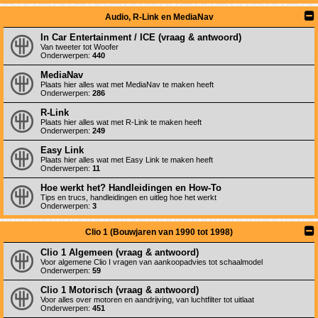
Audio, R-Link en MediaNav
In Car Entertainment / ICE (vraag & antwoord)
Van tweeter tot Woofer
Onderwerpen:
440
MediaNav
Plaats hier alles wat met MediaNav te maken heeft
Onderwerpen:
286
R-Link
Plaats hier alles wat met R-Link te maken heeft
Onderwerpen:
249
Easy Link
Plaats hier alles wat met Easy Link te maken heeft
Onderwerpen:
11
Hoe werkt het? Handleidingen en How-To
Tips en trucs, handleidingen en uitleg hoe het werkt
Onderwerpen:
3
Clio 1 (Bouwjaren van 1990 tot 1998)
Clio 1 Algemeen (vraag & antwoord)
Voor algemene Clio I vragen van aankoopadvies tot schaalmodel
Onderwerpen:
59
Clio 1 Motorisch (vraag & antwoord)
Voor alles over motoren en aandrijving, van luchtfilter tot uitlaat
Onderwerpen:
451