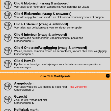
Clio 6 Motorisch (vraag & antwoord)
Voor alles over motoren en aandrijving, van luchtfilter tot uitlaat
Clio 6 Elektronica (vraag & antwoord)
Voor alles op gebied van elektra en elektronica, van lampjes tot zekeringen
Clio 6 Exterieur (vraag & antwoord)
Voor alles aan de buitenkant, van frontlip tot achterspoiler
Clio 6 Interieur (vraag & antwoord)
Voor alles aan de binnenkant, van bekleding tot pookknop
Onderwerpen:
1
Clio 6 Onderstel/wegligging (vraag & antwoord)
Wielen, banden, remmen, veren en schroefsets, kortom alles over wegligging
Onderwerpen:
1
Clio 6 How-To
Kijk hier voor handige beschrijvingen voor het uitvoeren van reparaties en
aanpassingen
Clio Club Marktplaats
Aangeboden
Voor alles wat je op Clio-gebied te koop hebt
(Foto verplicht!)
Onderwerpen:
3
Gezocht
Zoek je iets? Vraag het hier
Onderwerpen:
5
Kofferbak markt