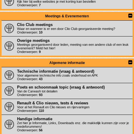
Kijk hier bij welke websites je met korting kan bestellen
Onderwerpen:
7
Meetings & Evenementen
Clio Club meetings
Waar en wanneer is er een door Clio Club georganiseerde meeting?
Onderwerpen:
10
Overige meetings
Meetings georganiseerd door leden, meeting van een andere club of een leuk
evenement? Meld het hier!
Onderwerpen:
9
Algemene informatie
Technische informatie (vraag & antwoord)
Voor algemene technische info zoals onderhoud en APK
Onderwerpen:
43
Poets en schoonmaak topic (vraag & antwoord)
Van de Carwash tot detailen
Onderwerpen:
93
Renault & Clio nieuws, tests & reviews
Voor al het Renault en Clio nieuws en rijervaringen
Onderwerpen:
110
Handige informatie
Zet hier je Informatie, Links, Downloads enz. die makkelijk kunnen zijn voor je
medeforummers!
Onderwerpen:
56