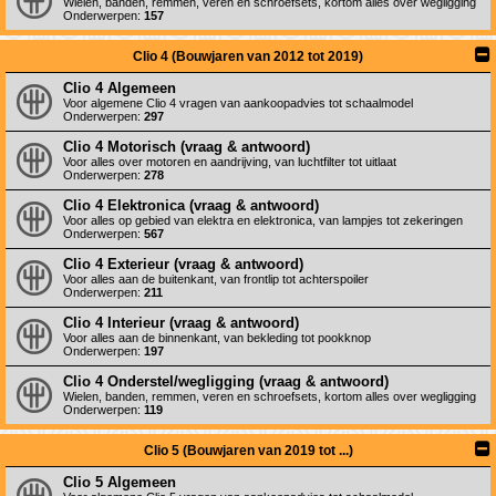
Wielen, banden, remmen, veren en schroefsets, kortom alles over wegligging
Onderwerpen:
157
Clio 4 (Bouwjaren van 2012 tot 2019)
Clio 4 Algemeen
Voor algemene Clio 4 vragen van aankoopadvies tot schaalmodel
Onderwerpen:
297
Clio 4 Motorisch (vraag & antwoord)
Voor alles over motoren en aandrijving, van luchtfilter tot uitlaat
Onderwerpen:
278
Clio 4 Elektronica (vraag & antwoord)
Voor alles op gebied van elektra en elektronica, van lampjes tot zekeringen
Onderwerpen:
567
Clio 4 Exterieur (vraag & antwoord)
Voor alles aan de buitenkant, van frontlip tot achterspoiler
Onderwerpen:
211
Clio 4 Interieur (vraag & antwoord)
Voor alles aan de binnenkant, van bekleding tot pookknop
Onderwerpen:
197
Clio 4 Onderstel/wegligging (vraag & antwoord)
Wielen, banden, remmen, veren en schroefsets, kortom alles over wegligging
Onderwerpen:
119
Clio 5 (Bouwjaren van 2019 tot ...)
Clio 5 Algemeen