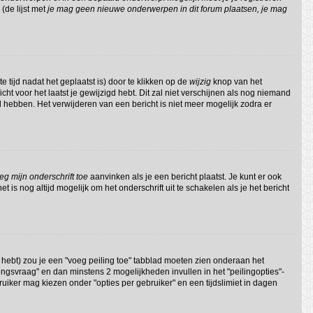
(de lijst met
je mag geen nieuwe onderwerpen in dit forum plaatsen, je mag
 tijd nadat het geplaatst is) door te klikken op de
wijzig
knop van het
cht voor het laatst je gewijzigd hebt. Dit zal niet verschijnen als nog niemand
 hebben. Het verwijderen van een bericht is niet meer mogelijk zodra er
eg mijn onderschrift toe
aanvinken als je een bericht plaatst. Je kunt er ook
 is nog altijd mogelijk om het onderschrift uit te schakelen als je het bericht
 hebt) zou je een "voeg peiling toe" tabblad moeten zien onderaan het
eilingsvraag" en dan minstens 2 mogelijkheden invullen in het "peilingopties"-
ruiker mag kiezen onder "opties per gebruiker" en een tijdslimiet in dagen