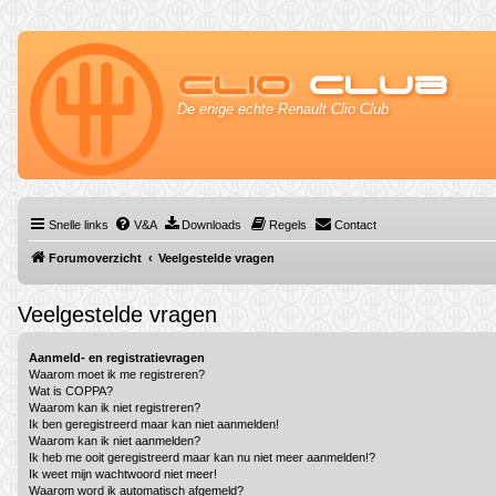
Clio
Club
De enige echte Renault Clio Club
Snelle links
V&A
Downloads
Regels
Contact
Forumoverzicht
Veelgestelde vragen
Veelgestelde vragen
Aanmeld- en registratievragen
Waarom moet ik me registreren?
Wat is COPPA?
Waarom kan ik niet registreren?
Ik ben geregistreerd maar kan niet aanmelden!
Waarom kan ik niet aanmelden?
Ik heb me ooit geregistreerd maar kan nu niet meer aanmelden!?
Ik weet mijn wachtwoord niet meer!
Waarom word ik automatisch afgemeld?