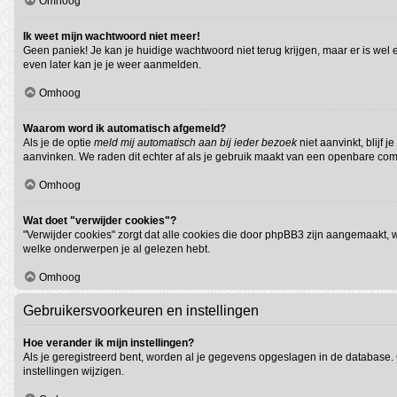
Omhoog
Ik weet mijn wachtwoord niet meer!
Geen paniek! Je kan je huidige wachtwoord niet terug krijgen, maar er is we
even later kan je je weer aanmelden.
Omhoog
Waarom word ik automatisch afgemeld?
Als je de optie
meld mij automatisch aan bij ieder bezoek
niet aanvinkt, blijf
aanvinken. We raden dit echter af als je gebruik maakt van een openbare compu
Omhoog
Wat doet "verwijder cookies"?
"Verwijder cookies" zorgt dat alle cookies die door phpBB3 zijn aangemaakt,
welke onderwerpen je al gelezen hebt.
Omhoog
Gebruikersvoorkeuren en instellingen
Hoe verander ik mijn instellingen?
Als je geregistreerd bent, worden al je gegevens opgeslagen in de database.
instellingen wijzigen.