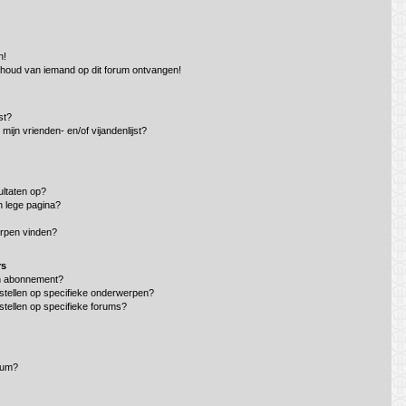
n!
nhoud van iemand op dit forum ontvangen!
st?
mijn vrienden- en/of vijandenlijst?
ltaten op?
n lege pagina?
erpen vinden?
rs
en abonnement?
stellen op specifieke onderwerpen?
stellen op specifieke forums?
rum?