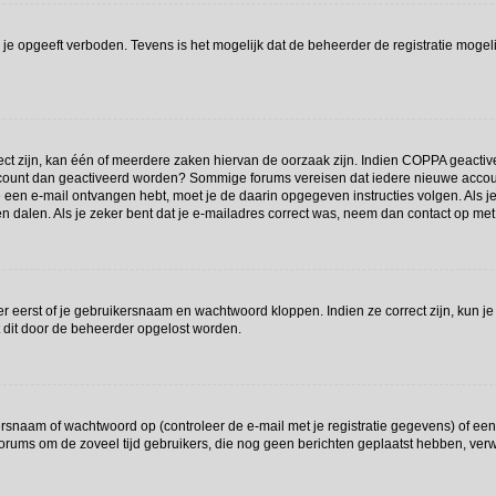
je opgeeft verboden. Tevens is het mogelijk dat de beheerder de registratie mogeli
t zijn, kan één of meerdere zaken hiervan de oorzaak zijn. Indien COPPA geactiveerd
e account dan geactiveerd worden? Sommige forums vereisen dat iedere nieuwe accou
 je een e-mail ontvangen hebt, moet je de daarin opgegeven instructies volgen. Als
en dalen. Als je zeker bent dat je e-mailadres correct was, neem dan contact op me
r eerst of je gebruikersnaam en wachtwoord kloppen. Indien ze correct zijn, kun je
t dit door de beheerder opgelost worden.
snaam of wachtwoord op (controleer de e-mail met je registratie gegevens) of een 
at forums om de zoveel tijd gebruikers, die nog geen berichten geplaatst hebben, v