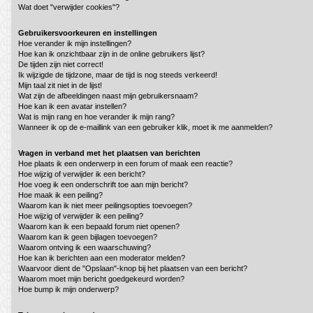
Wat doet "verwijder cookies"?
Gebruikersvoorkeuren en instellingen
Hoe verander ik mijn instellingen?
Hoe kan ik onzichtbaar zijn in de online gebruikers lijst?
De tijden zijn niet correct!
Ik wijzigde de tijdzone, maar de tijd is nog steeds verkeerd!
Mijn taal zit niet in de lijst!
Wat zijn de afbeeldingen naast mijn gebruikersnaam?
Hoe kan ik een avatar instellen?
Wat is mijn rang en hoe verander ik mijn rang?
Wanneer ik op de e-maillink van een gebruiker klik, moet ik me aanmelden?
Vragen in verband met het plaatsen van berichten
Hoe plaats ik een onderwerp in een forum of maak een reactie?
Hoe wijzig of verwijder ik een bericht?
Hoe voeg ik een onderschrift toe aan mijn bericht?
Hoe maak ik een peiling?
Waarom kan ik niet meer peilingsopties toevoegen?
Hoe wijzig of verwijder ik een peiling?
Waarom kan ik een bepaald forum niet openen?
Waarom kan ik geen bijlagen toevoegen?
Waarom ontving ik een waarschuwing?
Hoe kan ik berichten aan een moderator melden?
Waarvoor dient de "Opslaan"-knop bij het plaatsen van een bericht?
Waarom moet mijn bericht goedgekeurd worden?
Hoe bump ik mijn onderwerp?