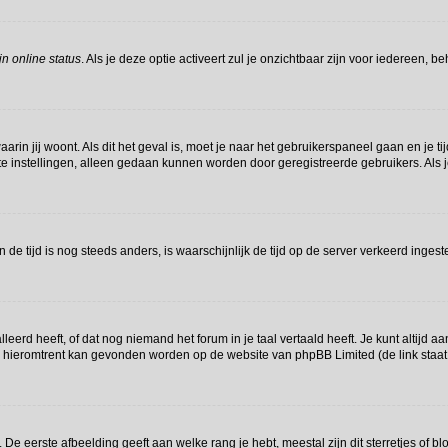
n online status
. Als je deze optie activeert zul je onzichtbaar zijn voor iedereen, 
waarin jij woont. Als dit het geval is, moet je naar het gebruikerspaneel gaan en j
e instellingen, alleen gedaan kunnen worden door geregistreerde gebruikers. Als j
en de tijd is nog steeds anders, is waarschijnlijk de tijd op de server verkeerd in
erd heeft, of dat nog niemand het forum in je taal vertaald heeft. Je kunt altijd aan
tie hieromtrent kan gevonden worden op de website van phpBB Limited (de link staa
e eerste afbeelding geeft aan welke rang je hebt, meestal zijn dit sterretjes of blo