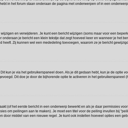
hebt in het forum staan onderaan de pagina met onderwerpen of in een onderwerp 
 wijzigen en verwijderen. Je kunt een bericht wijzigen (soms maar voor een beperkte
r onderaan je bericht een klein tekstje dat zegt hoeveel keer en wanneer je het beri
d heeft. Zij kunnen wel een mededeling toevoegen, waarom ze je bericht gewijzigd
Dit kun je via het gebruikerspaneel doen. Als je dit gedaan hebt, kun je de optie
vo
voegd. Dit doe je door de bijhorende optie te activeren in het gebruikerspaneel (het
t (of het eerste bericht in een onderwerp bewerkt en als je daar permissies voor
missies om peilingen aan te maken). Je moet een titel voor de peiling invullen bij "p
den door middel van een nieuwe regel. Je kunt ook instellen hoeveel opties een geb