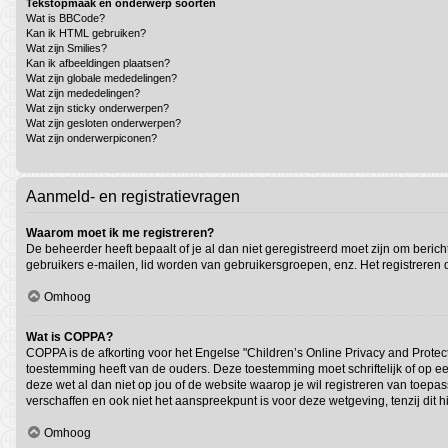
Tekstopmaak en onderwerp soorten
Wat is BBCode?
Kan ik HTML gebruiken?
Wat zijn Smilies?
Kan ik afbeeldingen plaatsen?
Wat zijn globale mededelingen?
Wat zijn mededelingen?
Wat zijn sticky onderwerpen?
Wat zijn gesloten onderwerpen?
Wat zijn onderwerpiconen?
Aanmeld- en registratievragen
Waarom moet ik me registreren?
De beheerder heeft bepaalt of je al dan niet geregistreerd moet zijn om beric
gebruikers e-mailen, lid worden van gebruikersgroepen, enz. Het registreren
Omhoog
Wat is COPPA?
COPPA is de afkorting voor het Engelse "Children’s Online Privacy and Protect
toestemming heeft van de ouders. Deze toestemming moet schriftelijk of op ee
deze wet al dan niet op jou of de website waarop je wil registreren van toep
verschaffen en ook niet het aanspreekpunt is voor deze wetgeving, tenzij dit 
Omhoog