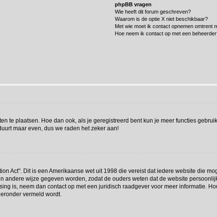
phpBB vragen
Wie heeft dit forum geschreven?
Waarom is de optie X niet beschikbaar?
Met wie moet ik contact opnemen omtrent mi
Hoe neem ik contact op met een beheerder
hten te plaatsen. Hoe dan ook, als je geregistreerd bent kun je meer functies gebru
 duurt maar even, dus we raden het zeker aan!
ion Act". Dit is een Amerikaanse wet uit 1998 die vereist dat iedere website die m
n andere wijze gegeven worden, zodat de ouders weten dat de website persoonlijke 
assing is, neem dan contact op met een juridisch raadgever voor meer informatie. 
hieronder vermeld wordt.