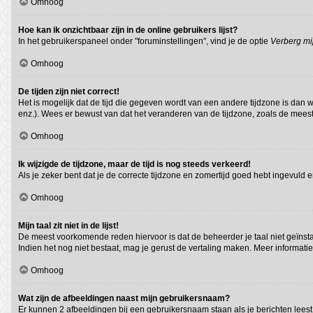
Omhoog
Hoe kan ik onzichtbaar zijn in de online gebruikers lijst?
In het gebruikerspaneel onder "foruminstellingen", vind je de optie
Verberg mij
Omhoog
De tijden zijn niet correct!
Het is mogelijk dat de tijd die gegeven wordt van een andere tijdzone is dan 
enz.). Wees er bewust van dat het veranderen van de tijdzone, zoals de meest
Omhoog
Ik wijzigde de tijdzone, maar de tijd is nog steeds verkeerd!
Als je zeker bent dat je de correcte tijdzone en zomertijd goed hebt ingevuld 
Omhoog
Mijn taal zit niet in de lijst!
De meest voorkomende reden hiervoor is dat de beheerder je taal niet geïnstalle
Indien het nog niet bestaat, mag je gerust de vertaling maken. Meer informa
Omhoog
Wat zijn de afbeeldingen naast mijn gebruikersnaam?
Er kunnen 2 afbeeldingen bij een gebruikersnaam staan als je berichten leest. D