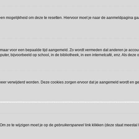
l een mogelijkheid om deze te resetten. Hiervoor moet je naar de aanmeldpagina g
 je maar voor een bepaalde tijd aangemeld. Zo wordt vermeden dat anderen je accou
ter, bijvoorbeeld op school, in de bibliotheek, in een internetcafé, enz. Als deze 
 weer verwijderd worden. Deze cookies zorgen ervoor dat je aangemeld wordt en gev
 Om ze te wijzigen moet je op de
gebruikerspaneel
link klikken (deze staat meestal