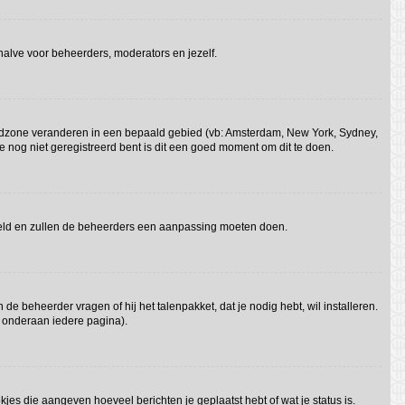
behalve voor beheerders, moderators en jezelf.
e tijdzone veranderen in een bepaald gebied (vb: Amsterdam, New York, Sydney,
e nog niet geregistreerd bent is dit een goed moment om dit te doen.
gesteld en zullen de beheerders een aanpassing moeten doen.
 de beheerder vragen of hij het talenpakket, dat je nodig hebt, wil installeren.
t onderaan iedere pagina).
kjes die aangeven hoeveel berichten je geplaatst hebt of wat je status is.