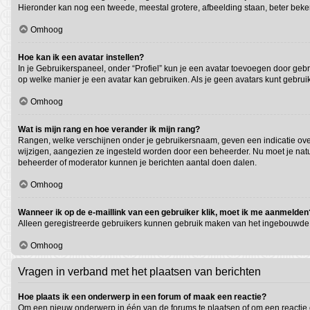
Hieronder kan nog een tweede, meestal grotere, afbeelding staan, beter beken
Omhoog
Hoe kan ik een avatar instellen?
In je Gebruikerspaneel, onder “Profiel” kun je een avatar toevoegen door geb
op welke manier je een avatar kan gebruiken. Als je geen avatars kunt gebru
Omhoog
Wat is mijn rang en hoe verander ik mijn rang?
Rangen, welke verschijnen onder je gebruikersnaam, geven een indicatie over 
wijzigen, aangezien ze ingesteld worden door een beheerder. Nu moet je natuu
beheerder of moderator kunnen je berichten aantal doen dalen.
Omhoog
Wanneer ik op de e-maillink van een gebruiker klik, moet ik me aanmelden
Alleen geregistreerde gebruikers kunnen gebruik maken van het ingebouwde e
Omhoog
Vragen in verband met het plaatsen van berichten
Hoe plaats ik een onderwerp in een forum of maak een reactie?
Om een nieuw onderwerp in één van de forums te plaatsen of om een reactie 