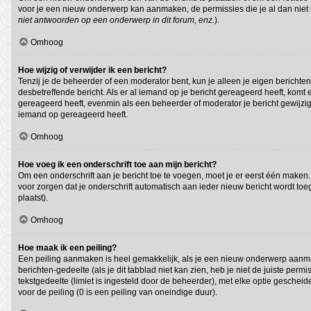
voor je een nieuw onderwerp kan aanmaken, de permissies die je al dan niet 
niet antwoorden op een onderwerp in dit forum, enz.
).
Omhoog
Hoe wijzig of verwijder ik een bericht?
Tenzij je de beheerder of een moderator bent, kun je alleen je eigen berichten
desbetreffende bericht. Als er al iemand op je bericht gereageerd heeft, komt e
gereageerd heeft, evenmin als een beheerder of moderator je bericht gewijzig
iemand op gereageerd heeft.
Omhoog
Hoe voeg ik een onderschrift toe aan mijn bericht?
Om een onderschrift aan je bericht toe te voegen, moet je er eerst één maken. 
voor zorgen dat je onderschrift automatisch aan ieder nieuw bericht wordt toege
plaatst).
Omhoog
Hoe maak ik een peiling?
Een peiling aanmaken is heel gemakkelijk, als je een nieuw onderwerp aanmaak
berichten-gedeelte (als je dit tabblad niet kan zien, heb je niet de juiste per
tekstgedeelte (limiet is ingesteld door de beheerder), met elke optie geschei
voor de peiling (0 is een peiling van oneindige duur).