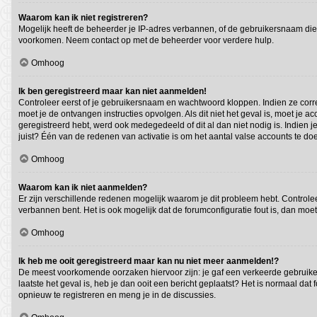
Waarom kan ik niet registreren?
Mogelijk heeft de beheerder je IP-adres verbannen, of de gebruikersnaam die 
voorkomen. Neem contact op met de beheerder voor verdere hulp.
Omhoog
Ik ben geregistreerd maar kan niet aanmelden!
Controleer eerst of je gebruikersnaam en wachtwoord kloppen. Indien ze correc
moet je de ontvangen instructies opvolgen. Als dit niet het geval is, moet j
geregistreerd hebt, werd ook medegedeeld of dit al dan niet nodig is. Indien
juist? Één van de redenen van activatie is om het aantal valse accounts te do
Omhoog
Waarom kan ik niet aanmelden?
Er zijn verschillende redenen mogelijk waarom je dit probleem hebt. Controlee
verbannen bent. Het is ook mogelijk dat de forumconfiguratie fout is, dan moe
Omhoog
Ik heb me ooit geregistreerd maar kan nu niet meer aanmelden!?
De meest voorkomende oorzaken hiervoor zijn: je gaf een verkeerde gebruiker
laatste het geval is, heb je dan ooit een bericht geplaatst? Het is normaal d
opnieuw te registreren en meng je in de discussies.