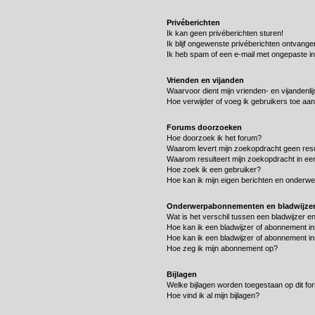
Privéberichten
Ik kan geen privéberichten sturen!
Ik blijf ongewenste privéberichten ontvange
Ik heb spam of een e-mail met ongepaste i
Vrienden en vijanden
Waarvoor dient mijn vrienden- en vijandenlij
Hoe verwijder of voeg ik gebruikers toe aan 
Forums doorzoeken
Hoe doorzoek ik het forum?
Waarom levert mijn zoekopdracht geen resu
Waarom resulteert mijn zoekopdracht in ee
Hoe zoek ik een gebruiker?
Hoe kan ik mijn eigen berichten en onderw
Onderwerpabonnementen en bladwijze
Wat is het verschil tussen een bladwijzer 
Hoe kan ik een bladwijzer of abonnement in
Hoe kan ik een bladwijzer of abonnement in
Hoe zeg ik mijn abonnement op?
Bijlagen
Welke bijlagen worden toegestaan op dit fo
Hoe vind ik al mijn bijlagen?