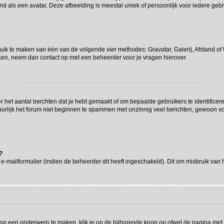
d als een avatar. Deze afbeelding is meestal uniek of persoonlijk voor iedere gebr
ruik te maken van één van de volgende vier methodes: Gravatar, Galerij, Afstand o
iken, neem dan contact op met een beheerder voor je vragen hierover.
het aantal berchten dat je hebt gemaakt of om bepaalde gebruikers te identificere
rlijk het forum niet beginnen te spammen met onzinnig veel berichten, gewoon voor
?
-mailformulier (indien de beheerder dit heeft ingeschakeld). Dit om misbruik van
op een onderwerp te maken, klik je op de bijhorende knop op ofwel de pagina met 