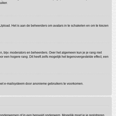
uiker.
f Upload. Het is aan de beheerders om avatars in te schakelen en om te kiezen
n, bijv. moderators en beheerders. Over het algemeen kun je je rang niet
 een hogere rang. Dit heeft zelfs mogelijk het tegenovergestelde effect, een
 het e-mailsysteem door anonieme gebruikers te voorkomen.
onderwerpen of in een bepaald onderwerp. Mogelijk moet je je registreren