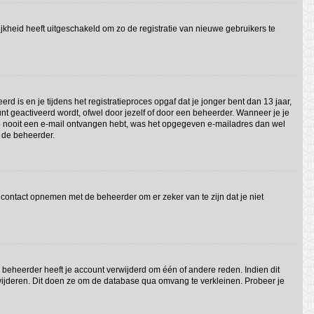
jkheid heeft uitgeschakeld om zo de registratie van nieuwe gebruikers te
 is en je tijdens het registratieproces opgaf dat je jonger bent dan 13 jaar,
nt geactiveerd wordt, ofwel door jezelf of door een beheerder. Wanneer je je
 je nooit een e-mail ontvangen hebt, was het opgegeven e-mailadres dan wel
t de beheerder.
 contact opnemen met de beheerder om er zeker van te zijn dat je niet
beheerder heeft je account verwijderd om één of andere reden. Indien dit
erwijderen. Dit doen ze om de database qua omvang te verkleinen. Probeer je