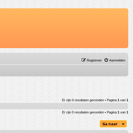
Registreer
Aanmelden
Er zijn 0 resultaten gevonden • Pagina
1
van
1
Er zijn 0 resultaten gevonden • Pagina
1
van
1
Ga naar