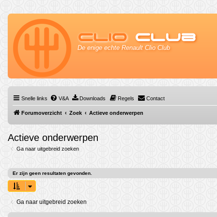
Clio
Club
De enige echte Renault Clio Club
Snelle links
V&A
Downloads
Regels
Contact
Forumoverzicht
Zoek
Actieve onderwerpen
Actieve onderwerpen
Ga naar uitgebreid zoeken
Er zijn geen resultaten gevonden.
Ga naar uitgebreid zoeken