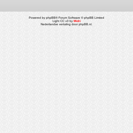
Powered by
phpBB
® Forum Software © phpBB Limited
Light CC v3 by
Midri
Nederlandse vertaling door
phpBB.nl
.