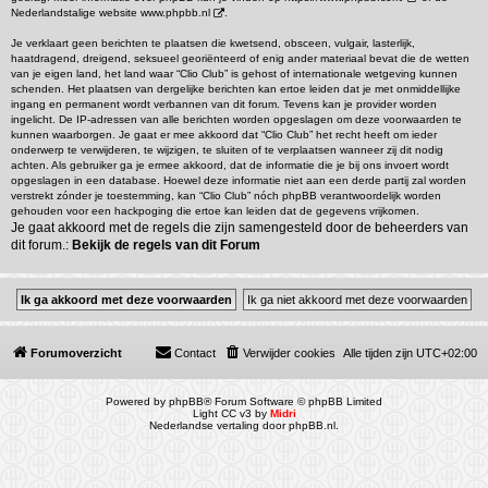
Nederlandstalige website
www.phpbb.nl
.
Je verklaart geen berichten te plaatsen die kwetsend, obsceen, vulgair, lasterlijk,
haatdragend, dreigend, seksueel georiënteerd of enig ander materiaal bevat die de wetten
van je eigen land, het land waar “Clio Club” is gehost of internationale wetgeving kunnen
schenden. Het plaatsen van dergelijke berichten kan ertoe leiden dat je met onmiddellijke
ingang en permanent wordt verbannen van dit forum. Tevens kan je provider worden
ingelicht. De IP-adressen van alle berichten worden opgeslagen om deze voorwaarden te
kunnen waarborgen. Je gaat er mee akkoord dat “Clio Club” het recht heeft om ieder
onderwerp te verwijderen, te wijzigen, te sluiten of te verplaatsen wanneer zij dit nodig
achten. Als gebruiker ga je ermee akkoord, dat de informatie die je bij ons invoert wordt
opgeslagen in een database. Hoewel deze informatie niet aan een derde partij zal worden
verstrekt zónder je toestemming, kan “Clio Club” nóch phpBB verantwoordelijk worden
gehouden voor een hackpoging die ertoe kan leiden dat de gegevens vrijkomen.
Je gaat akkoord met de regels die zijn samengesteld door de beheerders van
dit forum.:
Bekijk de regels van dit Forum
Forumoverzicht
Contact
Verwijder cookies
Alle tijden zijn
UTC+02:00
Powered by
phpBB
® Forum Software © phpBB Limited
Light CC v3 by
Midri
Nederlandse vertaling door
phpBB.nl
.