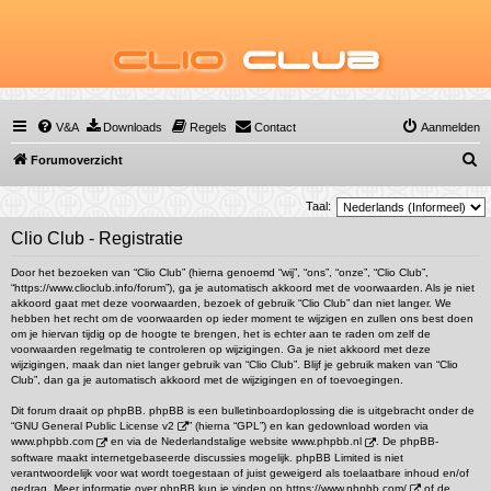
Clio
Club
V&A
Downloads
Regels
Contact
Aanmelden
Z
Forumoverzicht
o
Taal:
e
Clio Club - Registratie
k
Door het bezoeken van “Clio Club” (hierna genoemd “wij”, “ons”, “onze”, “Clio Club”,
“https://www.clioclub.info/forum”), ga je automatisch akkoord met de voorwaarden. Als je niet
akkoord gaat met deze voorwaarden, bezoek of gebruik “Clio Club” dan niet langer. We
hebben het recht om de voorwaarden op ieder moment te wijzigen en zullen ons best doen
om je hiervan tijdig op de hoogte te brengen, het is echter aan te raden om zelf de
voorwaarden regelmatig te controleren op wijzigingen. Ga je niet akkoord met deze
wijzigingen, maak dan niet langer gebruik van “Clio Club”. Blijf je gebruik maken van “Clio
Club”, dan ga je automatisch akkoord met de wijzigingen en of toevoegingen.
Dit forum draait op phpBB. phpBB is een bulletinboardoplossing die is uitgebracht onder de
“
GNU General Public License v2
” (hierna “GPL”) en kan gedownload worden via
www.phpbb.com
en via de Nederlandstalige website
www.phpbb.nl
. De phpBB-
software maakt internetgebaseerde discussies mogelijk. phpBB Limited is niet
verantwoordelijk voor wat wordt toegestaan of juist geweigerd als toelaatbare inhoud en/of
gedrag. Meer informatie over phpBB kun je vinden op
https://www.phpbb.com/
of de