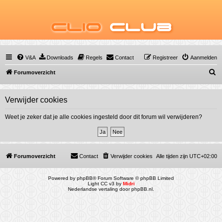
Clio
Club
V&A
Downloads
Regels
Contact
Registreer
Aanmelden
Z
Forumoverzicht
o
e
Verwijder cookies
k
Weet je zeker dat je alle cookies ingesteld door dit forum wil verwijderen?
Forumoverzicht
Contact
Verwijder cookies
Alle tijden zijn
UTC+02:00
Powered by
phpBB
® Forum Software © phpBB Limited
Light CC v3 by
Midri
Nederlandse vertaling door
phpBB.nl
.