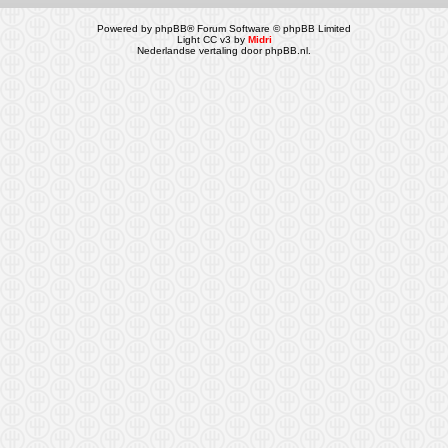
Powered by
phpBB
® Forum Software © phpBB Limited
Light CC v3 by
Midri
Nederlandse vertaling door
phpBB.nl
.