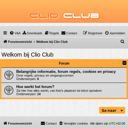
Clio
Club
V&A
Downloads
Regels
Contact
Registreer
Aanmelden
Z
Forumoverzicht
Welkom bij Clio Club
o
Welkom bij Clio Club
e
k
Forum
Belangrijke informatie, forum regels, cookies en privacy
Over regels, privacy en omgangsvormen
Onderwerpen:
6
Hoe werkt het forum?
Zie hier hoe alles werkt, van foto's plaatsen tot tekst opmaken
Onderwerpen:
14
Ga naar
Forumoverzicht
Contact
Verwijder cookies
Alle tijden zijn
UTC+02:00