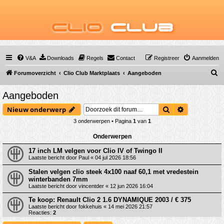
Clio
Club
V&A
Downloads
Regels
Contact
Registreer
Aanmelden
Z
Forumoverzicht
Clio Club Marktplaats
Aangeboden
o
Aangeboden
e
Zoek
Uitgebreid 
Nieuw onderwerp
k
3 onderwerpen • Pagina
1
van
1
Onderwerpen
17 inch LM velgen voor Clio IV of Twingo II
Laatste bericht door
Paul
«
04 jul 2026 18:56
Stalen velgen clio steek 4x100 naaf 60,1 met vredestein
winterbanden 7mm
Laatste bericht door
vincentder
«
12 jun 2026 16:04
Te koop: Renault Clio 2 1.6 DYNAMIQUE 2003 / € 375
Laatste bericht door
fokkehuis
«
14 mei 2026 21:57
Reacties:
2