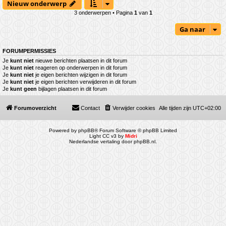
Nieuw onderwerp
3 onderwerpen • Pagina
1
van
1
Ga naar
FORUMPERMISSIES
Je
kunt niet
nieuwe berichten plaatsen in dit forum
Je
kunt niet
reageren op onderwerpen in dit forum
Je
kunt niet
je eigen berichten wijzigen in dit forum
Je
kunt niet
je eigen berichten verwijderen in dit forum
Je
kunt geen
bijlagen plaatsen in dit forum
Forumoverzicht
Contact
Verwijder cookies
Alle tijden zijn
UTC+02:00
Powered by
phpBB
® Forum Software © phpBB Limited
Light CC v3 by
Midri
Nederlandse vertaling door
phpBB.nl
.