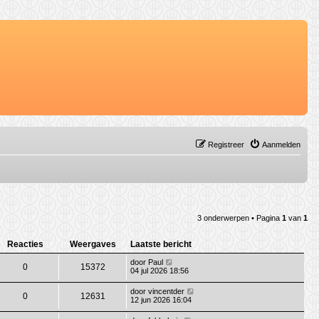
Registreer
Aanmelden
3 onderwerpen • Pagina
1
van
1
Reacties
Weergaves
Laatste bericht
door
Paul
0
15372
04 jul 2026 18:56
door
vincentder
0
12631
12 jun 2026 16:04