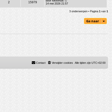
door
fokkehuis
2
15979
14 mei 2026 21:57
3 onderwerpen • Pagina
1
van
1
Ga naar
Contact
Verwijder cookies
Alle tijden zijn
UTC+02:00