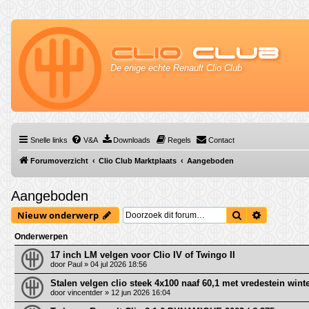
Clio
Club
De enige echte Renault Clio Club
Snelle links
V&A
Downloads
Regels
Contact
Forumoverzicht
Clio Club Marktplaats
Aangeboden
Aangeboden
Zoek
Uitgebrei
Nieuw onderwerp
Onderwerpen
17 inch LM velgen voor Clio IV of Twingo II
door
Paul
» 04 jul 2026 18:56
Stalen velgen clio steek 4x100 naaf 60,1 met vredestein wi
door
vincentder
» 12 jun 2026 16:04