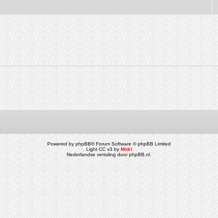
Powered by
phpBB
® Forum Software © phpBB Limited
Light CC v3 by
Midri
Nederlandse vertaling door
phpBB.nl
.