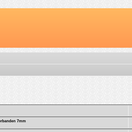
d zoeken
nterbanden 7mm