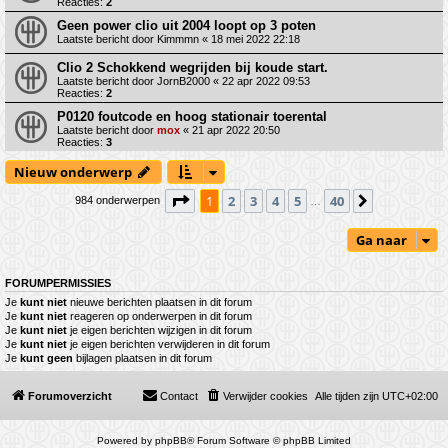
Reacties:
2
Geen power clio uit 2004 loopt op 3 poten
Laatste bericht door
Kimmmn
«
18 mei 2022 22:18
Clio 2 Schokkend wegrijden bij koude start.
Laatste bericht door
JornB2000
«
22 apr 2022 09:53
Reacties:
2
P0120 foutcode en hoog stationair toerental
Laatste bericht door
mox
«
21 apr 2022 20:50
Reacties:
3
Nieuw onderwerp
Pagina
1
van
40
1
2
3
4
5
40
Volgende
984 onderwerpen
…
Ga naar
FORUMPERMISSIES
Je
kunt niet
nieuwe berichten plaatsen in dit forum
Je
kunt niet
reageren op onderwerpen in dit forum
Je
kunt niet
je eigen berichten wijzigen in dit forum
Je
kunt niet
je eigen berichten verwijderen in dit forum
Je
kunt geen
bijlagen plaatsen in dit forum
Forumoverzicht
Contact
Verwijder cookies
Alle tijden zijn
UTC+02:00
Powered by
phpBB
® Forum Software © phpBB Limited