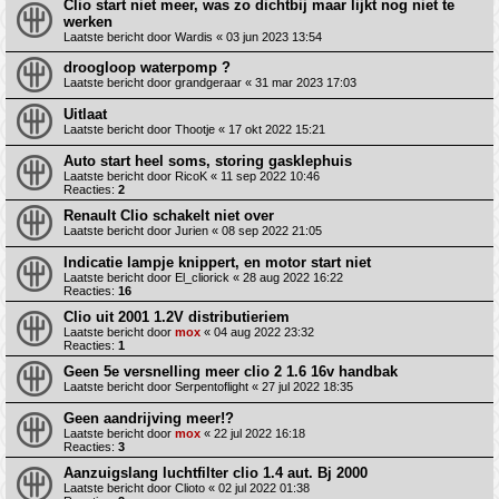
Clio start niet meer, was zo dichtbij maar lijkt nog niet te
werken
Laatste bericht door
Wardis
«
03 jun 2023 13:54
droogloop waterpomp ?
Laatste bericht door
grandgeraar
«
31 mar 2023 17:03
Uitlaat
Laatste bericht door
Thootje
«
17 okt 2022 15:21
Auto start heel soms, storing gasklephuis
Laatste bericht door
RicoK
«
11 sep 2022 10:46
Reacties:
2
Renault Clio schakelt niet over
Laatste bericht door
Jurien
«
08 sep 2022 21:05
Indicatie lampje knippert, en motor start niet
Laatste bericht door
El_cliorick
«
28 aug 2022 16:22
Reacties:
16
Clio uit 2001 1.2V distributieriem
Laatste bericht door
mox
«
04 aug 2022 23:32
Reacties:
1
Geen 5e versnelling meer clio 2 1.6 16v handbak
Laatste bericht door
Serpentoflight
«
27 jul 2022 18:35
Geen aandrijving meer!?
Laatste bericht door
mox
«
22 jul 2022 16:18
Reacties:
3
Aanzuigslang luchtfilter clio 1.4 aut. Bj 2000
Laatste bericht door
Clioto
«
02 jul 2022 01:38