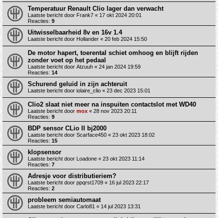
Temperatuur Renault Clio lager dan verwacht
Laatste bericht door
Frank7
«
17 okt 2024 20:01
Reacties:
9
Uitwisselbaarheid 8v en 16v 1.4
Laatste bericht door
Hollander
«
20 feb 2024 15:50
De motor hapert, toerental schiet omhoog en blijft rijden
zonder voet op het pedaal
Laatste bericht door
Atzuuh
«
24 jan 2024 19:59
Reacties:
14
Schurend geluid in zijn achteruit
Laatste bericht door
iolaire_clio
«
23 dec 2023 15:01
Clio2 slaat niet meer na inspuiten contactslot met WD40
Laatste bericht door
mox
«
28 nov 2023 20:11
Reacties:
9
BDP sensor CLio II bj2000
Laatste bericht door
Scarface450
«
23 okt 2023 18:02
Reacties:
15
klopsensor
Laatste bericht door
Loadone
«
23 okt 2023 11:14
Reacties:
7
Adresje voor distributieriem?
Laatste bericht door
ppqrst1709
«
16 jul 2023 22:17
Reacties:
2
probleem semiautomaat
Laatste bericht door
Carlo81
«
14 jul 2023 13:31