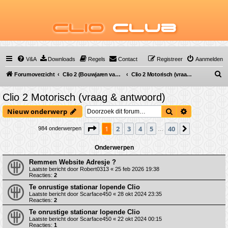
Clio
Club
V&A
Downloads
Regels
Contact
Registreer
Aanmelden
Z
Forumoverzicht
Clio 2 (Bouwjaren van 1998 tot 2009)
Clio 2 Motorisch (vraag & antwoord)
o
Clio 2 Motorisch (vraag & antwoord)
e
Zoek
Uitgebreid 
Nieuw onderwerp
k
Pagina
1
van
40
1
2
3
4
5
40
Volgende
984 onderwerpen
…
Onderwerpen
Remmen Website Adresje ?
Laatste bericht door
Robert0313
«
25 feb 2026 19:38
Reacties:
2
Te onrustige stationar lopende Clio
Laatste bericht door
Scarface450
«
28 okt 2024 23:35
Reacties:
2
Te onrustige stationar lopende Clio
Laatste bericht door
Scarface450
«
22 okt 2024 00:15
Reacties:
1