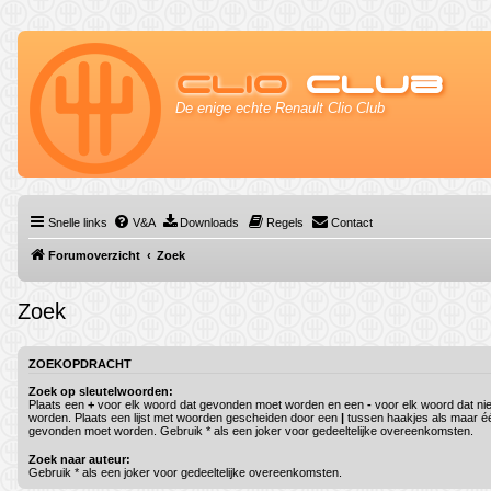
Clio
Club
De enige echte Renault Clio Club
Snelle links
V&A
Downloads
Regels
Contact
Forumoverzicht
Zoek
Zoek
ZOEKOPDRACHT
Zoek op sleutelwoorden:
Plaats een
+
voor elk woord dat gevonden moet worden en een
-
voor elk woord dat ni
worden. Plaats een lijst met woorden gescheiden door een
|
tussen haakjes als maar é
gevonden moet worden. Gebruik * als een joker voor gedeeltelijke overeenkomsten.
Zoek naar auteur:
Gebruik * als een joker voor gedeeltelijke overeenkomsten.