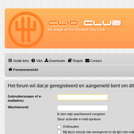
Clio
Club
De enige echte Renault Clio Club
Snelle links
V&A
Downloads
Regels
Contact
Forumoverzicht
Het forum wil dat je geregistreerd en aangemeld bent om di
Gebruikersnaam of e-
mailadres:
Wachtwoord:
Ik ben mijn wachtwoord vergeten
Stuur activatie-e-mail opnieuw
Onthouden
Mij deze sessie niet weergeven in de lijst met onl